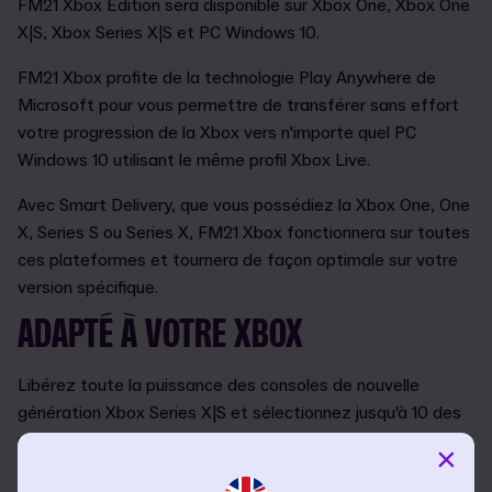
FM21 Xbox Edition sera disponible sur Xbox One, Xbox One
X|S, Xbox Series X|S et PC Windows 10.
FM21 Xbox profite de la technologie Play Anywhere de
Microsoft pour vous permettre de transférer sans effort
votre progression de la Xbox vers n'importe quel PC
Windows 10 utilisant le même profil Xbox Live.
Avec Smart Delivery, que vous possédiez la Xbox One, One
X, Series S ou Series X, FM21 Xbox fonctionnera sur toutes
ces plateformes et tournera de façon optimale sur votre
version spécifique.
ADAPTÉ À VOTRE XBOX
Libérez toute la puissance des consoles de nouvelle
génération Xbox Series X|S et sélectionnez jusqu'à 10 des
plus grandes nations du football, en route vers la gloire.
×
L'IU claire et précise de match vous offre une vue