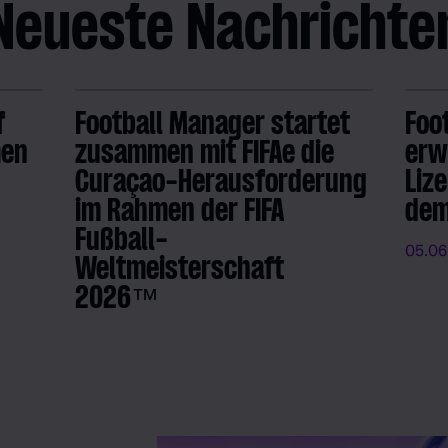
Neueste Nachrichte
f
Football Manager startet
Foo
men
zusammen mit FIFAe die
erw
Curaçao-Herausforderung
Liz
im Rahmen der FIFA
dem
Fußball-
05.06
Weltmeisterschaft
2026™
09.06.2026
- FM Admin