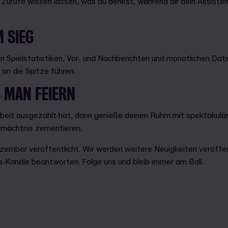
r Zurufe wissen lassen, was du denkst, während dir dein Assiste
 SIEG
en Spielstatistiken, Vor- und Nachberichten und monatlichen 
h an die Spitze führen.
 MAN FEIERN
rbeit ausgezahlt hat, dann genieße deinen Ruhm mit spektakulär
ermächtnis zementieren.
zember veröffentlicht. Wir werden weitere Neuigkeiten veröffen
a-Kanäle beantworten. Folge uns und bleib immer am Ball.