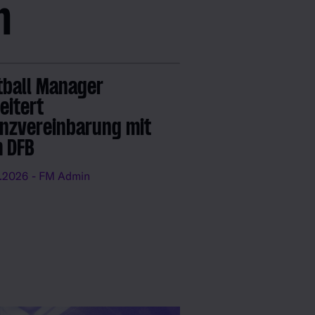
n
tball Manager
eitert
enzvereinbarung mit
 DFB
.2026
- FM Admin