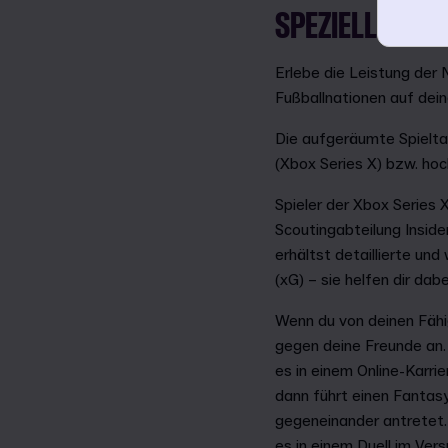
SPEZIELL FÜR 
Erlebe die Leistung der
Fußballnationen auf de
Die aufgeräumte Spielta
(Xbox Series X) bzw. hoc
Spieler der Xbox Series 
Scoutingabteilung Inside
erhältst detaillierte un
(xG) – sie helfen dir dab
Wenn du von deinen Fähi
gegen deine Freunde an. 
es in einem Online-Karri
dann führt einen Fantas
gegeneinander antretet. 
es in einem Duell im Ve