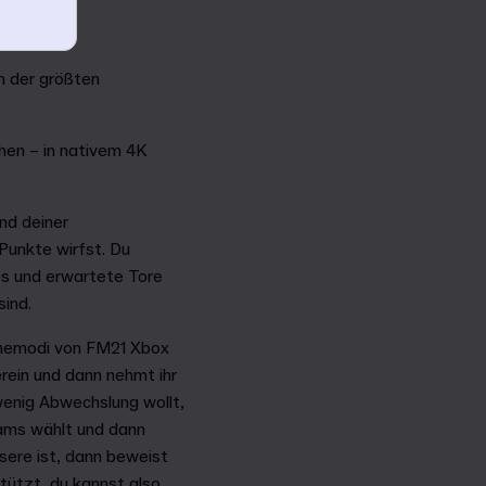
n der größten
hen – in nativem 4K
nd deiner
 Punkte wirfst. Du
aps und erwartete Tore
sind.
linemodi von FM21 Xbox
erein und dann nehmt ihr
 wenig Abwechslung wollt,
eams wählt und dann
sere ist, dann beweist
ützt, du kannst also