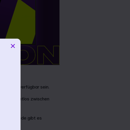
×
f dem PC verfügbar sein.
schritt nahtlos zwischen
en kannst.
d X. Für jede gibt es