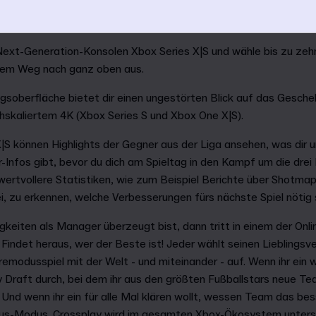
XBOX OPTIMIERTES ERLEBNIS
 Next-Generation-Konsolen Xbox Series X|S und wähle bis zu zeh
inem Weg nach ganz oben aus.
gsoberfläche bietet dir einen ungestörten Blick auf das Gesche
hskaliertem 4K (Xbox Series S und Xbox One X|S).
X|S können Highlights der Gegner aus der Liga ansehen, was dir u
r-Infos gibt, bevor du dich am Spieltag in den Kampf um die drei
d wertvollere Statistiken, wie zum Beispiel Berichte über Shotm
ei, zu erkennen, welche Verbesserungen fürs nächste Spiel nötig 
gkeiten als Manager überzeugt bist, dann tritt in einem der On
Findet heraus, wer der Beste ist! Jeder wählt seinen Lieblingsv
eremodusspiel mit der Welt - und miteinander - auf. Wenn ihr ein
y Draft durch, bei dem ihr aus den größten Fußballstars neue T
Und wenn ihr ein für alle Mal klären wollt, wessen Team das bes
rsus-Modus. Crossplay wird im gesamten Xbox-Ökosystem unterst