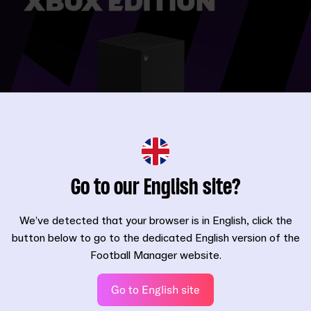
T
Go to our English site?
für Xbox One, Xbox One X|S, Xbox Series X|S und Windows 10 au
We’ve detected that your browser is in English, click the
y Anywhere-Technologie von Microsoft, durch die du deinen Fort
button below to go to the dedicated English version of the
 jedem Windows 10-PC mit demselben Xbox Live-Profil übertrag
Football Manager website.
tioniert FM21 auf diesen Xbox-Konsolen: One, One X, Series S un
Go to English site
 mit der besten Performance.