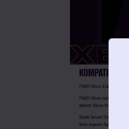
KOMPATIBILITÄ
FM21 Xbox Edition wird 
FM21 Xbox nutzt die Pla
deiner Xbox-Konsole und
Dank Smart Delivery funk
eine eigene Spielversion