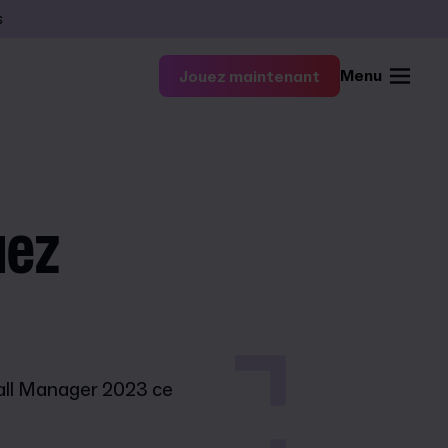
s
Menu
Jouez maintenant
uez
tball Manager 2023 ce