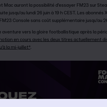
 et Mac auront la possibilité d'essayer FM23 sur St
te jusqu'au lundi 26 juin à 19 h CEST. Les abonnés 
FM23 Console sans coût supplémentaire jusqu'au 26 
 aventure vers la gloire footballistique après la pério
omotion en cours avec les deux titres actuellement d
à la mi-juillet*
.