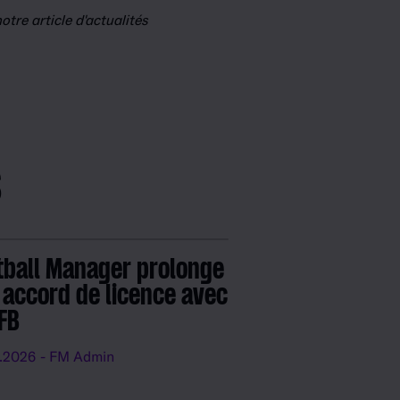
tre article d'actualités
s
tball Manager prolonge
 accord de licence avec
DFB
.2026
- FM Admin