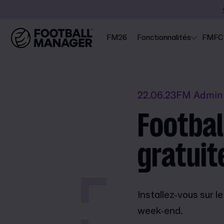
FM26
Fonctionnalités
FMFC
22.06.23
FM Admin
Footbal
gratui
Installez-vous sur l
week-end.