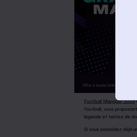
Football Manager 2023
v
football, vous proposant
légende et tentez de do
Si vous possédez déjà u