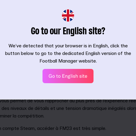
Go to our English site?
We’ve detected that your browser is in English, click the
button below to go to the dedicated English version of the
Football Manager website.
Go to English site
ous permet de vous rapprocher au plus près de l'expérience réel
 des niveaux de détails et une tension dramatique inégalés alor
miner la compétition.
n compte Steam, accéder à FM23 est très simple.