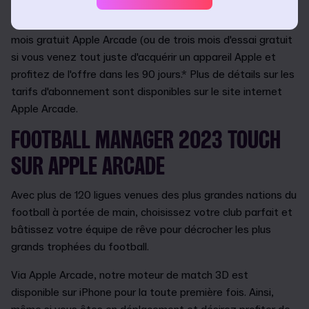
De là, vous pourrez tirer parti de la période d'essai d'un
mois gratuit Apple Arcade (ou de trois mois d'essai gratuit
si vous venez tout juste d'acquérir un appareil Apple et
profitez de l'offre dans les 90 jours.* Plus de détails sur les
tarifs d'abonnement sont disponibles sur le site internet
Apple Arcade.
FOOTBALL MANAGER 2023 TOUCH
SUR APPLE ARCADE
Avec plus de 120 ligues venues des plus grandes nations du
football à portée de main, choisissez votre club parfait et
bâtissez votre équipe de rêve pour décrocher les plus
grands trophées du football.
Via Apple Arcade, notre moteur de match 3D est
disponible sur iPhone pour la toute première fois. Ainsi,