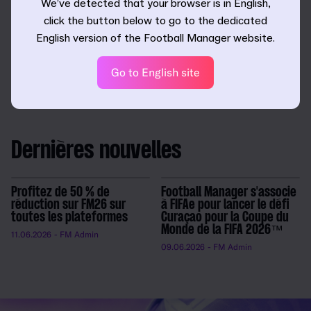
We’ve detected that your browser is in English,
visages de joueurs et de badges, qui ne sont pas
click the button below to go to the dedicated
disponibles sur la version standard. Le transfert idéal pour
English version of the Football Manager website.
les fans des Saints.
Pour en savoir plus sur nos titres et savoir lequel vous
Go to English site
correspond le plus, consultez notre
page comparative
.
Dernières nouvelles
Profitez de 50 % de
Football Manager s'associe
réduction sur FM26 sur
à FIFAe pour lancer le défi
toutes les plateformes
Curaçao pour la Coupe du
Monde de la FIFA 2026™
11.06.2026
- FM Admin
09.06.2026
- FM Admin