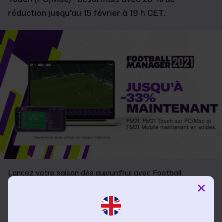
réduction jusqu'au 15 février à 19 h CET.
Lancez votre saison dès aujourd'hui avec Football
×
Manager 2021 (PC/Mac) et Football Manager 2021 Touch
(PC/Mac)* désormais avec 20 % de réduction jusqu'au 15
février à 19 h CET.