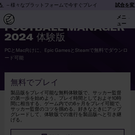
ろ
– 様々なプラットフォームで今すぐプレイ
試合を変
メニ
ュー
FOOTBALL MANAGER
2024 体験版
PCとMac向けに、Epic GamesとSteamで無料でダウンロ
ード可能
無料でプレイ
製品版をプレイ可能な無料体験版で、サッカー監督
の第一歩を始めよう。プレイ時間としておよそ10時
間に相当する、ゲーム内での6ヶ月をプレイ可能で、
サッカー監督のコツを掴める。好きなときにアップ
グレードして、体験版での進行を製品版へと引き継
げる。