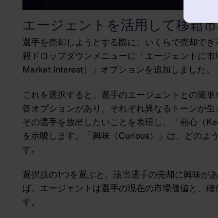
エージェントを活用して移籍市
選手を売却しようとする際に、いくらで売却でき
籍ドロップダウンメニューに「エージェントに市場の関心
Market Interest）」オプションを追加しました。
これを選択すると、選手のエージェントとの簡単
答オプションがあり、それぞれ異なるトーンが生まれ
その選手を放出したいことを表現し、「熱心（Ke
を示唆します。「興味（Curious）」は、どの
す。
選択肢の1つを選ぶと、該当選手の売却に興味が
ば、エージェントは選手の現在の市場価値と、確
す。