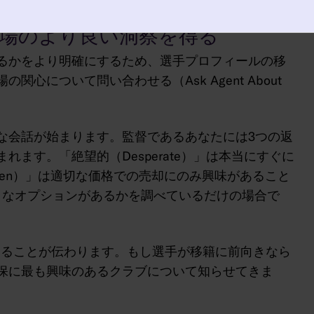
場のより良い洞察を得る
るかをより明確にするため、選手プロフィールの移
について問い合わせる（Ask Agent About
な会話が始まります。監督であるあなたには3つの返
ます。「絶望的（Desperate）」は本当にすぐに
en）」は適切な価格での売却にのみ興味があること
ようなオプションがあるかを調べているだけの場合で
あることが伝わります。もし選手が移籍に前向きなら
保に最も興味のあるクラブについて知らせてきま