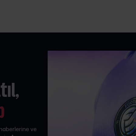
ıl,
p
 haberlerine ve