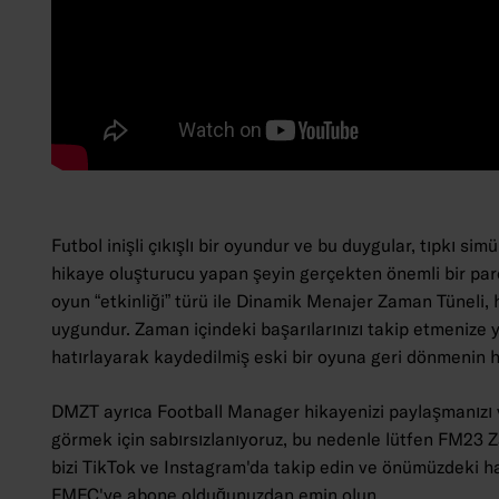
Futbol inişli çıkışlı bir oyundur ve bu duygular, tıpkı si
hikaye oluşturucu yapan şeyin gerçekten önemli bir parça
oyun “etkinliği” türü ile Dinamik Menajer Zaman Tüneli, he
uygundur. Zaman içindeki başarılarınızı takip etmenize y
hatırlayarak kaydedilmiş eski bir oyuna geri dönmenin ha
DMZT ayrıca Football Manager hikayenizi paylaşmanızı ve
görmek için sabırsızlanıyoruz, bu nedenle lütfen FM23 Z
bizi TikTok ve Instagram'da takip edin ve önümüzdeki ha
FMFC'ye abone olduğunuzdan emin olun.