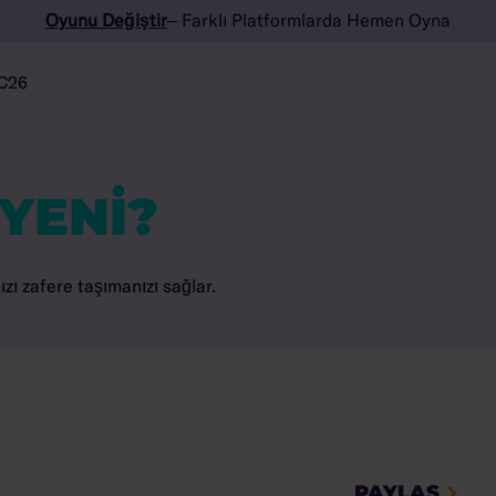
Oyunu Değiştir
– Farklı Platformlarda Hemen Oyna
C26
YENI?
nızı zafere taşımanızı sağlar.
PAYLAŞ