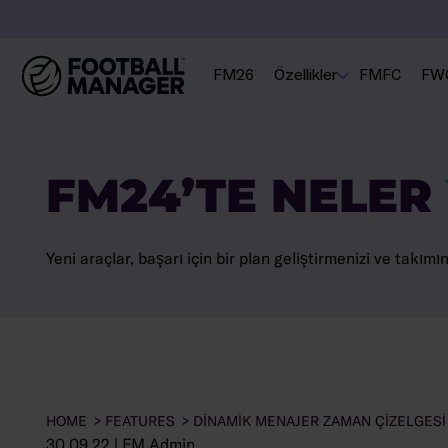
FM26
Özellikler
FMFC
FW
FM24’TE NELER
Yeni araçlar, başarı için bir plan geliştirmenizi ve takımı
HOME
FEATURES
DINAMIK MENAJER ZAMAN ÇIZELGESI
30.09.22
|
FM Admin