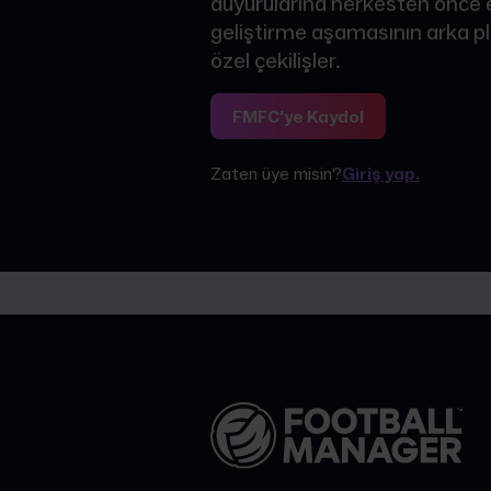
duyurularına herkesten önce er
geliştirme aşamasının arka pl
özel çekilişler.
FMFC'ye Kaydol
Zaten üye misin?
Giriş yap.