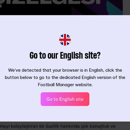
Go to our English site?
manızı istedik. Bu dünyanın ne kadar büyük olacağını siz
 ve sizin düşüşünüzü planladığı bir dünya.
We’ve detected that your browser is in English, click the
upa zaferine ulaştırmış isterseniz de ilk sezonunuzda küme
button below to go to the dedicated English version of the
ilit anlarının ne kadar önemli olduğunu biliyoruz.
Football Manager website.
ın ne kadar tatmin edici olduğunu da biliyoruz. Sonuçta,
Go to English site
k hikayesi oyunu bu kadar özel kılan ve 30 yıl önce
opluluğu yaratan şeydir.
mayı kolaylaştıran bir özellik hakkında çok konuştuk ve