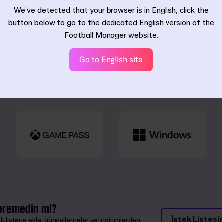
sürümümüz bu.
We’ve detected that your browser is in English, click the
button below to go to the dedicated English version of the
Football Manager website.
Go to English site
Platformunuzu seçin
eremedin mi?
İstek Listesi
 listene ekle, güncellemeler ve indirimlerden