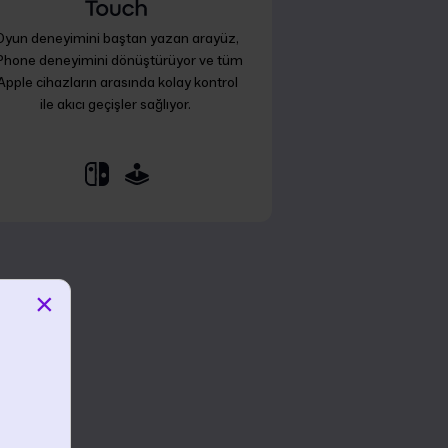
Oyun deneyimini baştan yazan arayüz,
Phone deneyimini dönüştürüyor ve tüm
Apple cihazların arasında kolay kontrol
ile akıcı geçişler sağlıyor.
×