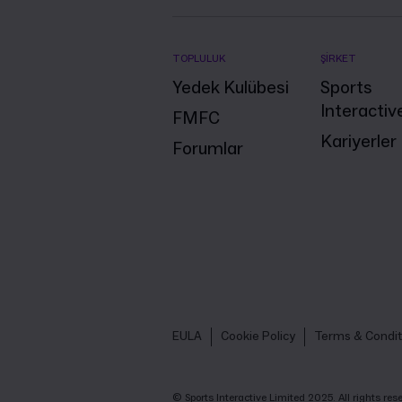
TOPLULUK
ŞİRKET
Yedek Kulübesi
Sports
Interactiv
FMFC
Kariyerler
Forumlar
EULA
Cookie Policy
Terms & Condit
© Sports Interactive Limited 2025. All rights r