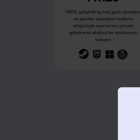
FM26, geliştirilmiş maç günü deneyim
ve yeniden tasarlanan kullanıcı
arayüzüyle oyunun her yönünü
geliştirerek eksiksiz bir simülasyon
sunuyor.