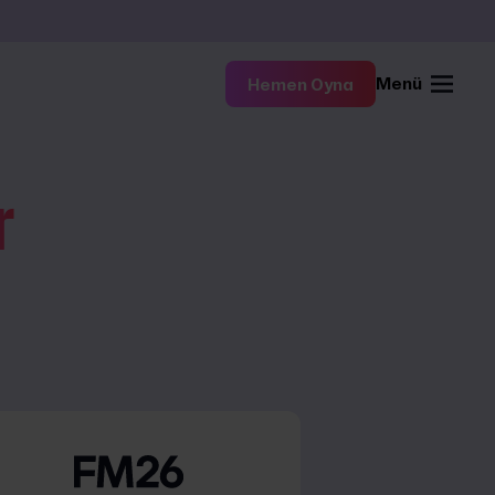
Menü
Hemen Oyna
r