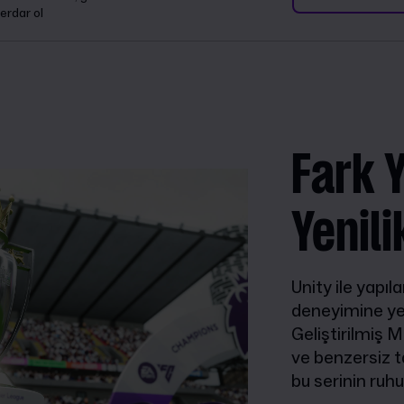
erdar ol
Fark 
Yenili
Unity ile yapı
deneyimine yep
Geliştirilmiş M
ve benzersiz t
bu serinin ruhu