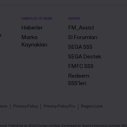
HABERLER VE BASIN
YARDIM
Haberler
FM_Assist
e
Marka
SI Forumları
Kaynakları
SEGA SSS
SEGA Destek
FMFC SSS
Redeem
SSS’leri
ions
Privacy Policy
Privacy Policy Pro
Region Lock
eserved. Published by SEGA Europe Limited. Developed by Sports Interactive Limited. 