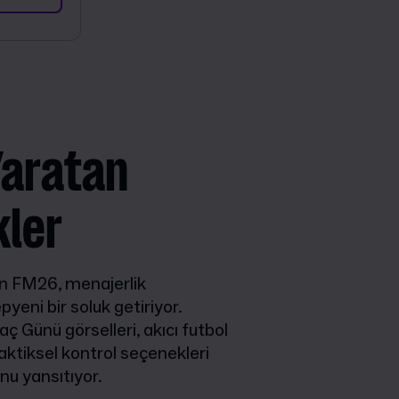
Yaratan
kler
lan FM26, menajerlik
yeni bir soluk getiriyor.
aç Günü görselleri, akıcı futbol
aktiksel kontrol seçenekleri
nu yansıtıyor.