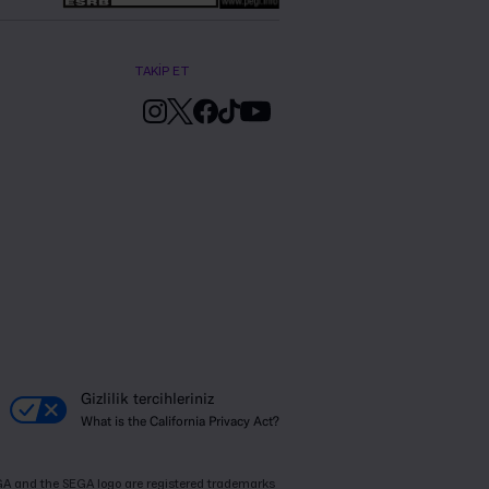
TAKİP ET
Gizlilik tercihleriniz
What is the California Privacy Act?
SEGA and the SEGA logo are registered trademarks