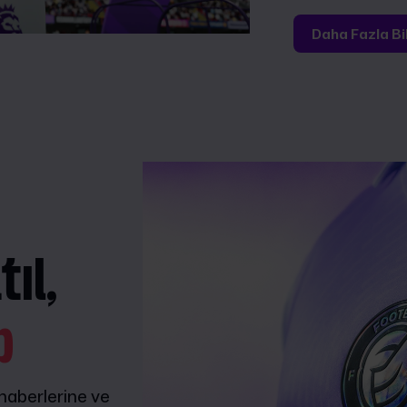
Daha Fazla Bi
ıl,
p
 haberlerine ve