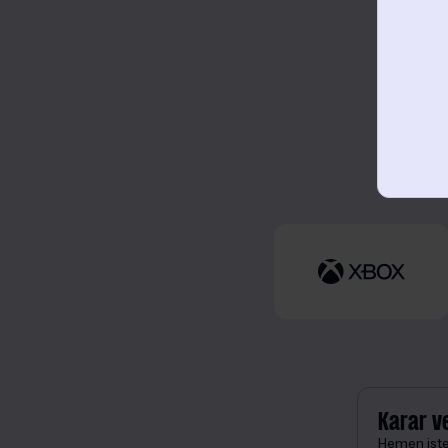
Karar v
Hemen istek