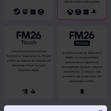
nell'atmosfera della partita.
L'interfaccia rivoluzionaria
In esclusiva per gli abbonati a
trasforma l'esperienza su iPhone
Netflix, la versione Mobile
e offre un sistema di controllo più
garantisce un'esperienza
efficiente e fluido su tutti i
manageriale classica, veloce e
dispositivi Apple.
semplificata. È l'unica a non
avvalersi, per quest'anno, del
passaggio a Unity.