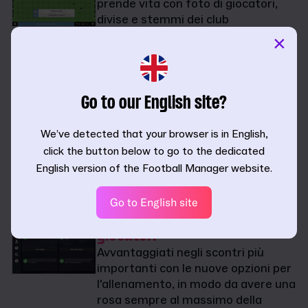
prende vita con foto di giocatori,
divise e stemmi dei club
completamente su licenza e con i
×
marchi ufficiali durante la partita.
Trionfa con
la nazionale
Go to our English site?
Cimentati da subito nella guida di
una nazionale con la nuova modalità
We’ve detected that your browser is in English,
Sfida e insegui il sogno di alzare al
click the button below to go to the dedicated
cielo la coppa del mondo grazie alla
English version of the Football Manager website.
nuova licenza FIFA.
Go to English site
Esprimi tutto il
potenziale dei
giocatori
Avvantaggiati negli scontri più
importanti con le nuove opzioni per
l'allenamento, in modo da avere una
rosa sempre al massimo della