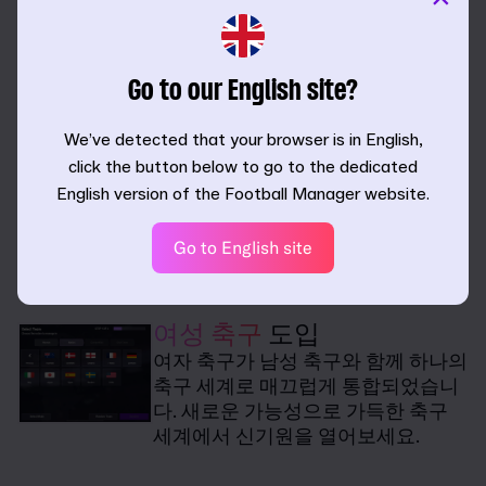
새로운 챌린지 모드로 시작부터 국제
적인 감독의 세계로 빠져보세요. 완전
히 새로운 FIFA 라이선스로 월드컵의
Go to our English site?
영광을 향해 나아가세요.
We’ve detected that your browser is in English,
선수 잠재력
극대화하기
click the button below to go to the dedicated
모든 경기에 대해 선수단을 최상의 컨
English version of the Football Manager website.
디션으로 대비해 줄 새로운 훈련 옵션
으로 가장 중요한 경기에서 우위를 차
Go to English site
지하세요.
여성 축구
도입
여자 축구가 남성 축구와 함께 하나의
축구 세계로 매끄럽게 통합되었습니
다. 새로운 가능성으로 가득한 축구
세계에서 신기원을 열어보세요.