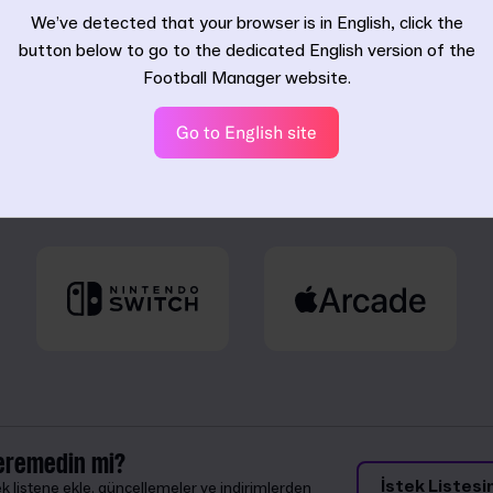
sürümümüz bu.
We’ve detected that your browser is in English, click the
button below to go to the dedicated English version of the
Football Manager website.
Go to English site
Platformunuzu seçin
eremedin mi?
İstek Listesi
 listene ekle, güncellemeler ve indirimlerden