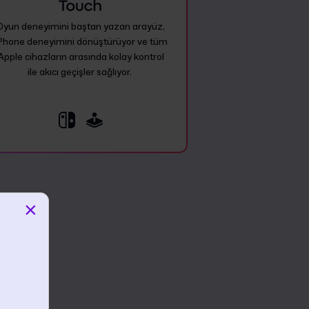
Oyun deneyimini baştan yazan arayüz,
Phone deneyimini dönüştürüyor ve tüm
Apple cihazların arasında kolay kontrol
ile akıcı geçişler sağlıyor.
×