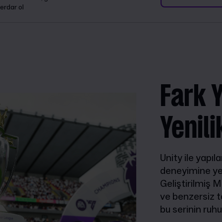
erdar ol
Fark 
Yenili
Unity ile yapı
deneyimine yep
Geliştirilmiş M
ve benzersiz t
bu serinin ruhu