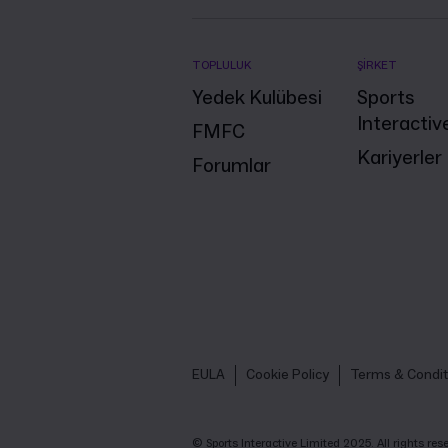
TOPLULUK
ŞİRKET
Yedek Kulübesi
Sports
Interactiv
FMFC
Kariyerler
Forumlar
EULA
Cookie Policy
Terms & Condit
© Sports Interactive Limited 2025. All rights r