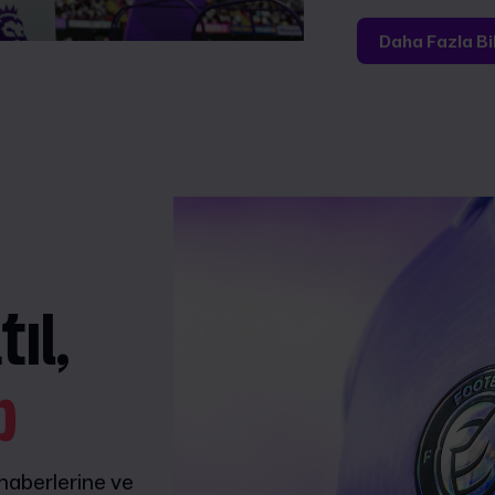
Daha Fazla Bi
ıl,
p
 haberlerine ve