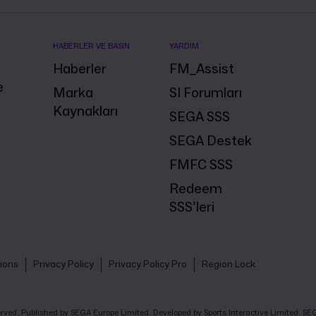
HABERLER VE BASIN
YARDIM
Haberler
FM_Assist
e
Marka
SI Forumları
Kaynakları
SEGA SSS
SEGA Destek
FMFC SSS
Redeem
SSS’leri
ions
Privacy Policy
Privacy Policy Pro
Region Lock
eserved. Published by SEGA Europe Limited. Developed by Sports Interactive Limited. 