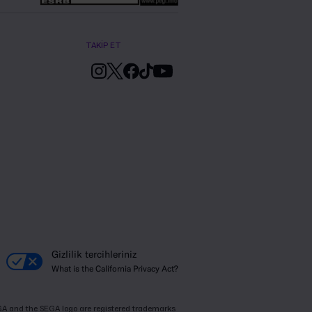
TAKİP ET
Gizlilik tercihleriniz
What is the California Privacy Act?
SEGA and the SEGA logo are registered trademarks