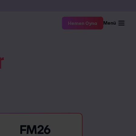
Menü
Hemen Oyna
r