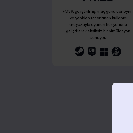
FM26, geliştirilmiş maç günü deneyim
ve yeniden tasarlanan kullanıcı
arayüzüyle oyunun her yönünü
geliştirerek eksiksiz bir simülasyon
sunuyor.