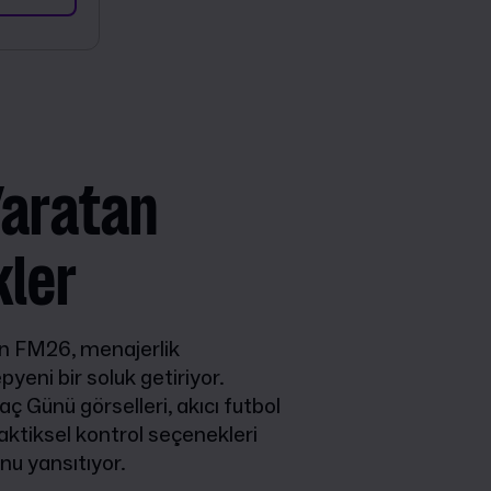
Yaratan
kler
lan FM26, menajerlik
yeni bir soluk getiriyor.
aç Günü görselleri, akıcı futbol
aktiksel kontrol seçenekleri
nu yansıtıyor.