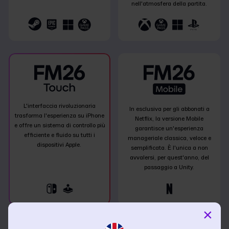
nell'atmosfera della partita.
L'interfaccia rivoluzionaria
In esclusiva per gli abbonati a
trasforma l'esperienza su iPhone
Netflix, la versione Mobile
e offre un sistema di controllo più
garantisce un'esperienza
efficiente e fluido su tutti i
manageriale classica, veloce e
dispositivi Apple.
semplificata. È l'unica a non
avvalersi, per quest'anno, del
passaggio a Unity.
×