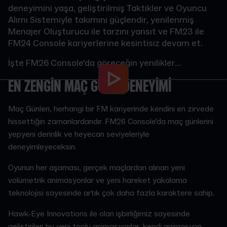
deneyimini yaşa, geliştirilmiş Taktikler ve Oyuncu
Alımı Sistemiyle takımını güçlendir, yenilenmiş
Menajer Oluşturucu ile tarzını yansıt ve FM23 ile
FM24 Console kariyerlerine kesintisiz devam et.
İşte FM26 Console'da göreceğin yenilikler...
EN ZENGİN MAÇ GÜNÜ DENEYİMİ
Maç Günleri, herhangi bir FM kariyerinde kendini en zirvede
hissettiğin zamanlardandır. FM26 Console'da maç günlerini
yepyeni derinlik ve heyecan seviyeleriyle
deneyimleyeceksin.
Oyunun her aşaması, gerçek maçlardan alınan yeni
volümetrik animasyonlar ve yeni hareket yakalama
teknolojisi sayesinde artık çok daha fazla karaktere sahip.
Hawk-Eye Innovations ile olan işbirliğimiz sayesinde
geliştirilen bu yeni toplu animasyonlar, kendi animasyon