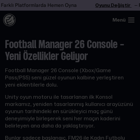
lı Platformlarda Hemen Oyna
Oyunu Değiştir
– Farkl
Menü
Football Manager 26 Console -
Yeni Özellikler Geliyor
Football Manager 26 Console (Xbox/Game
Pass/PS5) seni güzel oyunun kalbine yerleştiren
yeni eklentilerle dolu.
Unity oyun motoru ile tasarlanan ilk Konsol
markamız, yeniden tasarlanmış kullanıcı arayüzünü
oyunun tarihindeki en sürükleyici maç günü
deneyimiyle birleşerek seni her maçın kaderini
belirleyen ana daha da yaklaştırıyor.
Bunlar sadece başlangıç. FM26 ile Kadın Futbolu