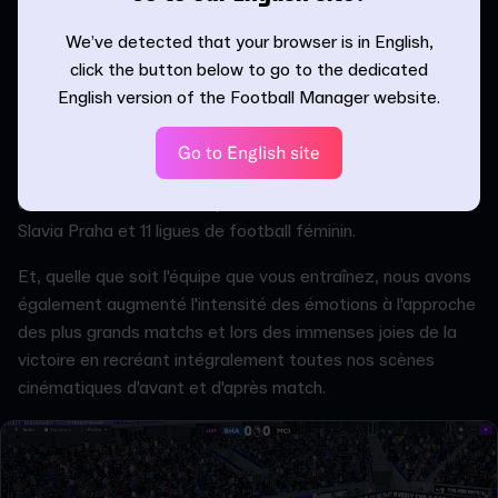
domestique avec l'expérience de diffusion complète vécue
We’ve detected that your browser is in English,
depuis le meilleur siège du stade en profitant des logos de
click the button below to go to the dedicated
club, kits et visages des joueurs officiels.
English version of the Football Manager website.
La Premier League n'est cependant pas la seule nouvelle
licence cette année. Nous accueillons également la Serie
Go to English site
BKT, l'ADNOC Pro League et la A Lyga dans la série en plus
de clubs individuels, tels que Club America, River Plate, SK
Slavia Praha et 11 ligues de football féminin.
Et, quelle que soit l'équipe que vous entraînez, nous avons
également augmenté l'intensité des émotions à l'approche
des plus grands matchs et lors des immenses joies de la
victoire en recréant intégralement toutes nos scènes
cinématiques d'avant et d'après match.