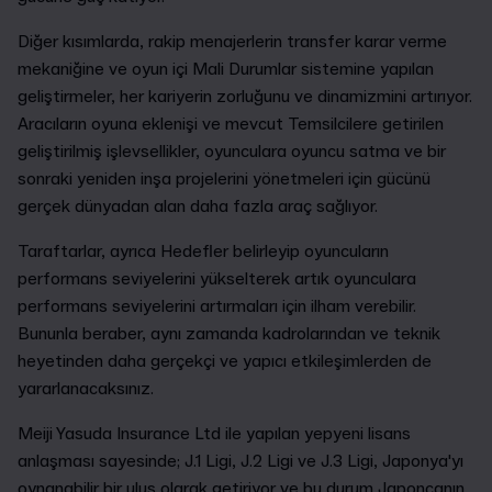
Diğer kısımlarda, rakip menajerlerin transfer karar verme
mekaniğine ve oyun içi Mali Durumlar sistemine yapılan
geliştirmeler, her kariyerin zorluğunu ve dinamizmini artırıyor.
Aracıların oyuna eklenişi ve mevcut Temsilcilere getirilen
geliştirilmiş işlevsellikler, oyunculara oyuncu satma ve bir
sonraki yeniden inşa projelerini yönetmeleri için gücünü
gerçek dünyadan alan daha fazla araç sağlıyor.
Taraftarlar, ayrıca Hedefler belirleyip oyuncuların
performans seviyelerini yükselterek artık oyunculara
performans seviyelerini artırmaları için ilham verebilir.
Bununla beraber, aynı zamanda kadrolarından ve teknik
heyetinden daha gerçekçi ve yapıcı etkileşimlerden de
yararlanacaksınız.
Meiji Yasuda Insurance Ltd ile yapılan yepyeni lisans
anlaşması sayesinde; J.1 Ligi, J.2 Ligi ve J.3 Ligi, Japonya'yı
oynanabilir bir ulus olarak getiriyor ve bu durum Japoncanın