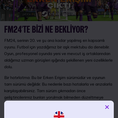
FM24'TE BIZI NE BEKLIYOR?
FM24, serinin 20. ve şu ana kadar yapılmış en kapsamlı
oyunu. Futbol için yazdığımız bir aşk mektubu da denebilir.
Oyun, profesyonel oyunda yeni ve mevcut iş ortaklarından
aldığımız uzman görüşleri ışığında şekillenen yeni özelliklerle
dolu.
Bir hatırlatma: Bu bir Erken Erişim sürümüdür ve oyunun
tam sürümü değildir. Bu nedenle bazı hatalarla ve arızalarla
karşılaşabilirsiniz. Tam sürüm çıkmadan önce
geliştiricilerimiz bunları yorulmak bilmeden düzeltmeye
çalışacaktır. Erken Erişim sürümü halen onay aşamasında
×
olan bilgileri de içerebilir ve şu anda gerçek verileri doğru
şekilde yansıtmayabilir. İçerik açısından, Erken Erişim