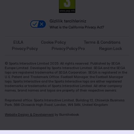
Gizlilik tercihleriniz
What is the California Privacy Act?
EULA
Cookie Policy
Terms & Conditions
Privacy Policy
Privacy Policy Pro
Region Lock
© Sports Interactive Limited 2025. All rights reserved. Published by SEGA
Europe Limited. Developed by Sports Interactive Limited. SEGA and the SEGA
logo are registered trademarks of SEGA Corporation. SEGA is registered in the
U.S. Patent and Trademark Office. Football Manager, the Football Manager
logo, Sports Interactive and the Sports Interactive logo are either registered
trademarks or trademarks of Sports Interactive Limited. All other company
names, brand names and logos are property of their respective owners.
Registered office: Sports Interactive Limited, Building 12, Chiswick Business
Park, 566 Chiswick High Road, London, W4 5AN, United Kingdom
Website Design & Development
by Burnthebook