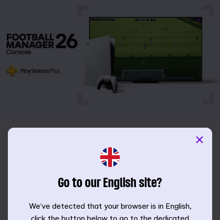
FM23 Console ve FM24 Console'daki yolculuklarını FM26
×
Console'daki Kayıtlı Oyun Uyumluluğu özelliği sayesinde
devam ettirebilirsin.
Daha önce sahip olduğundan çok daha fazla lisanslı
Go to our English site?
kulüpten, ligden ve turnuvadan faydalan ve Xbox ve
PlayStation 5 kullanıcıları için gelen çapraz platform
We’ve detected that your browser is in English,
desteğiyle Çevrimiçi Kariyer ile yeteneklerini sına.
click the button below to go to the dedicated