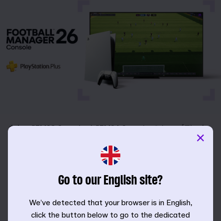
また、『
FM23 Console
』や『
FM24 Console
』のセーブデータ
×
も引き継ぎ可能で、これまでのキャリアをそのまま続け
ることもできます。
『
FM26
』ではシリーズ史上最多となる正式ライセンスのク
Go to our English site?
ラブ、リーグ、大会を収録し、
Xbox
と
PlayStation 5
間の
クロスプレイにも対応しています。オンラインキャリア
We’ve detected that your browser is in English,
で、自分の監督としての腕前を試してみましょう。
click the button below to go to the dedicated