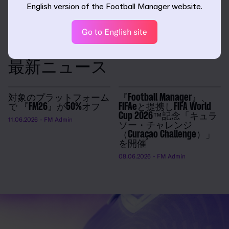
English version of the Football Manager website.
『
FM26 Console
』の詳細や新要素は、特集ブログをご覧
く
ださい
。
Go to English site
最新ニュース
対象のプラットフォーム
『Football Manager』、
で 『FM26』が50%オフ
FIFAeと提携しFIFA World
Cup 2026™記念「キュラ
11.06.2026
- FM Admin
ソー・チャレンジ
（Curaçao Challenge）」
を開催
08.06.2026
- FM Admin