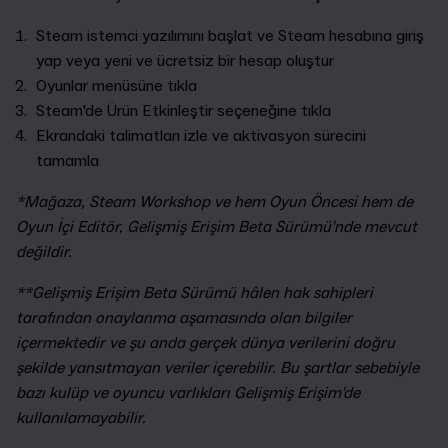
Steam istemci yazılımını başlat ve Steam hesabına giriş
yap veya yeni ve ücretsiz bir hesap oluştur
Oyunlar menüsüne tıkla
Steam'de Ürün Etkinleştir seçeneğine tıkla
Ekrandaki talimatları izle ve aktivasyon sürecini
tamamla
*Mağaza, Steam Workshop ve hem Oyun Öncesi hem de
Oyun İçi Editör, Gelişmiş Erişim Beta Sürümü'nde mevcut
değildir.
**Gelişmiş Erişim Beta Sürümü hâlen hak sahipleri
tarafından onaylanma aşamasında olan bilgiler
içermektedir ve şu anda gerçek dünya verilerini doğru
şekilde yansıtmayan veriler içerebilir. Bu şartlar sebebiyle
bazı kulüp ve oyuncu varlıkları Gelişmiş Erişim'de
kullanılamayabilir.