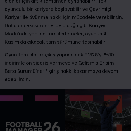
olanlar için artık tamamen oynanabilir*. Tek
oyunculu bir kariyere başlayabilir ve Çevrimiçi
Kariyer ile övünme hakkı için mücadele verebilirsin.
Daha önceki sürümlerde olduğu gibi Kariyer
Modu'nda yapılan tüm ilerlemeler, oyunun 4
Kasım'da çıkacak tam sürümüne taşınabilir.
Oyun tam olarak çıkış yapana dek FM26'yı %10
indirimle ön sipariş vermeye ve Gelişmiş Erişim
Beta Sürümü'ne** giriş hakkı kazanmaya devam
edebilirsin.