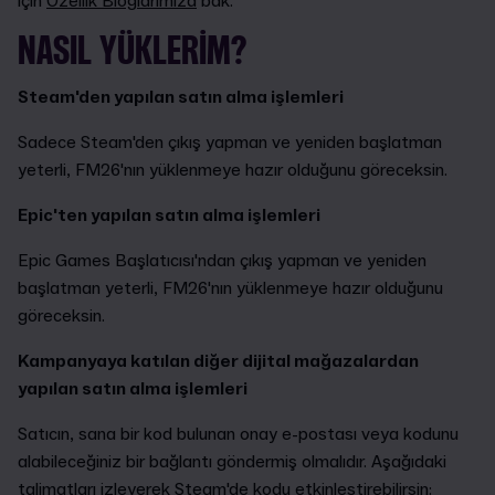
için
Özellik Bloglarımıza
bak.
NASIL YÜKLERIM?
Steam'den yapılan satın alma işlemleri
Sadece Steam'den çıkış yapman ve yeniden başlatman
yeterli, FM26'nın yüklenmeye hazır olduğunu göreceksin.
Epic'ten yapılan satın alma işlemleri
Epic Games Başlatıcısı'ndan çıkış yapman ve yeniden
başlatman yeterli, FM26'nın yüklenmeye hazır olduğunu
göreceksin.
Kampanyaya katılan diğer dijital mağazalardan
yapılan satın alma işlemleri
Satıcın, sana bir kod bulunan onay e-postası veya kodunu
alabileceğiniz bir bağlantı göndermiş olmalıdır. Aşağıdaki
talimatları izleyerek Steam'de kodu etkinleştirebilirsin: