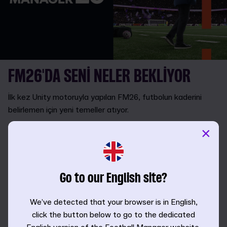
FM26'DA SENI NELER BEKLIYOR
İlk kez Unity motoruyla yapılan FM26, futbolun kaderini
belirlemen için yeni temeller atıyor.
×
Gelecek için yeniden inşa edilmiş bir oyuna adım atacaksın.
Tüm oyuncular için oyunun keşfedilmesini kolaylaştırmak
üzere tasarlanmış, yenilenmiş bir arayüz seni karşılayacak
ve daha derin ayrıntılara ve özelliklere kendi ritminde
Go to our English site?
erişmene olanak tanıyacak. Arayüz tamamen yeniden
tasarlandı ve deneyimli oyuncuların alışması için biraz
We’ve detected that your browser is in English,
zaman gerektirebilecek olmasına rağmen alışıldıkça tüm
click the button below to go to the dedicated
oyuncuların deneyimini daha sorunsuz ve daha keyifli hâle