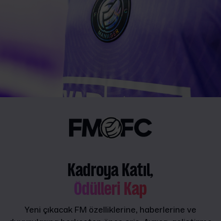
Kadroya Katıl,
Ödülleri Kap
Yeni çıkacak FM özelliklerine, haberlerine ve