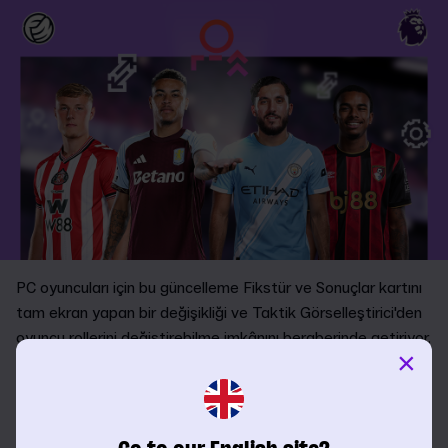
PC oyuncuları için bu güncelleme Fikstür ve Sonuçlar kartını
tam ekran yapan bir değişikliği ve Taktik Görselleştirici'den
oyuncu rollerini değiştirebilme imkânını beraberinde getiriyor.
×
Bu değişiklikler tüm mevcut kayıtlı oyunlarda geçerli olacak.
Bu güncellemedeki veri ve turnuva değişikliklerini