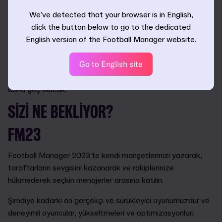
mevcut ve FM23 Mobile, App Store ve Google Play'den
We’ve detected that your browser is in English,
indirilebilir. iOS cihazlarından ön sipariş vermiş olanlar oyunu
click the button below to go to the dedicated
hemen oynamaya başlayabilir.
English version of the Football Manager website.
Football Manager™ 2023 Console'un PlayStation 5
Go to English site
sürümünün piyasaya çıkışı, teklif ve kabul sürecinde ortaya
çıkan beklenmedik sorunlardan ötürü planlanan tarihten
daha geç olacak.
SİZİ NE BEKLİYOR?
FM23
Football Manager 2023’te kendi manşetlerinizi yazarak,
taraftarların sevgisini kazanarak ve rakiplerinize
hükmederek seçkin menajerler arasına katılın.
Şimdiye kadarki en gerçekçi ve sürükleyici oyunumuzdur ve
deneyimli oyuncular, yükseltmeleri ve optimizasyonları