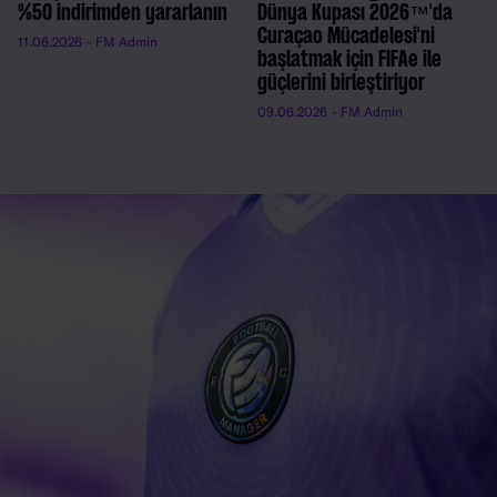
%50 indirimden yararlanın
Dünya Kupası 2026™'da
Curaçao Mücadelesi'ni
11.06.2026
- FM Admin
başlatmak için FIFAe ile
güçlerini birleştiriyor
09.06.2026
- FM Admin