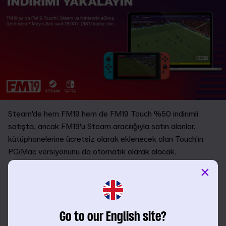
Steam'de hem FM19 hem de FM19 Touch %50 indirimli
satışta, ancak FM19'u Steam aracılığıyla satın alanlar,
kütüphanelerine ücretsiz olarak eklenecek olan Touch'ın
PC/Mac versiyonunu da otomatik olarak alacak.
×
Touch, Nintendo eShop'ta Switch için de şu an yarı fiyatına
ve cihazın benzersiz kontrol sistemleri ve taşınabilirliği
sayesinde ister evde ister hareket halindeyken
oynayabilirsiniz.
Go to our English site?