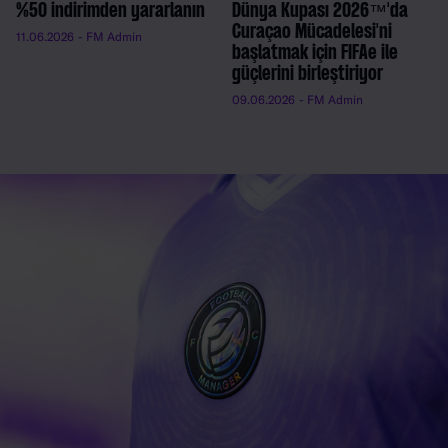
%50 indirimden yararlanın
Dünya Kupası 2026™'da
Curaçao Mücadelesi'ni
11.06.2026
- FM Admin
başlatmak için FIFAe ile
güçlerini birleştiriyor
09.06.2026
- FM Admin