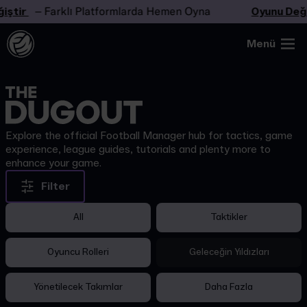
iştir
– Farklı Platformlarda Hemen Oyna
Oyunu Deği
Menü
Explore the official Football Manager hub for tactics, game
experience, league guides, tutorials and plenty more to
enhance your game.
Filter
All
Taktikler
Oyuncu Rolleri
Geleceğin Yıldızları
Yönetilecek Takımlar
Daha Fazla