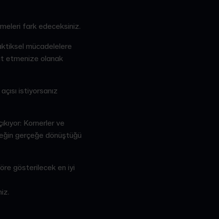
meleri fark edeceksiniz.
Taktiksel mücadelelere
pit etmenize olanak
açısı istiyorsanız
çıkıyor: Kornerler ve
emeğin gerçeğe dönüştüğü
göre gösterilecek en iyi
iz.