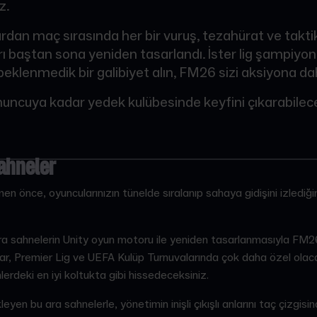
z.
dan maç sırasında her bir vuruş, tezahürat ve taktik
ı baştan sona yeniden tasarlandı. İster lig şampiyo
eklenmedik bir galibiyet alın, FM26 sizi aksiyona dah
nuncuya kadar yedek kulübesinde keyfini çıkarabileceği
ahneler
 önce, oyuncularınızın tünelde sıralanıp sahaya gidişini izlediğ
ra sahnelerin Unity oyun motoru ile yeniden tasarlanmasıyla FM26
nlar, Premier Lig ve UEFA Kulüp Turnuvalarında çok daha özel ola
nlerdeki en iyi koltukta gibi hissedeceksiniz.
leyen bu ara sahnelerle, yönetimin inişli çıkışlı anlarını taç çizgis