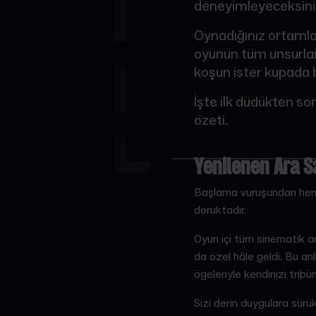
deneyimleyeceksini
Oynadığınız ortamlar
oyunun tüm unsurlar
koşun ister kupada b
İşte ilk düdükten so
özeti.
Yenilenen Ara S
Başlama vuruşundan hemen
doruktadır.
Oyun içi tüm sinematik a
da özel hâle geldi. Bu a
ögeleriyle kendinizi tribü
Sizi derin duygulara sürük