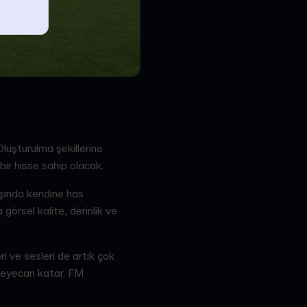
luşturulma şekillerine
ir hisse sahip olacak.
ışında kendine has
 görsel kalite, derinlik ve
eri ve sesleri de artık çok
 heyecan katar. FM