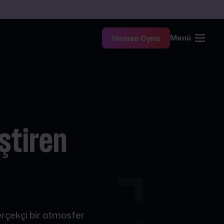
Menü
Hemen Oyna
ştiren
erçekçi bir atmosfer