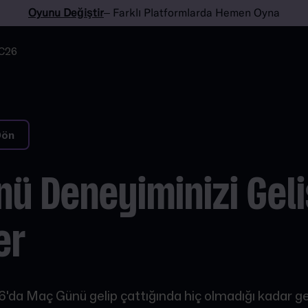
Oyunu Değiştir
– Farklı Platformlarda Hemen Oyna
C26
Dön
ü Deneyiminizi Geli
er
'da Maç Günü gelip çattığında hiç olmadığı kadar g