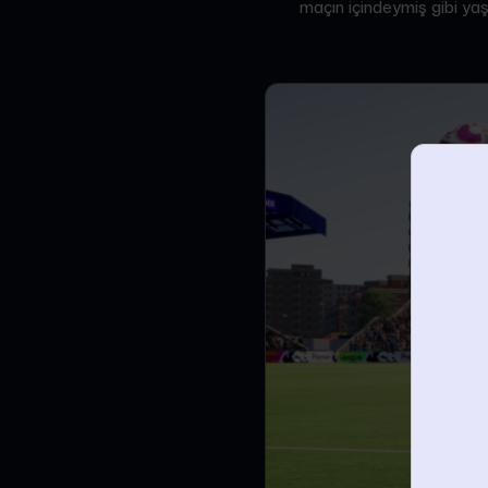
maçın içindeymiş gibi ya