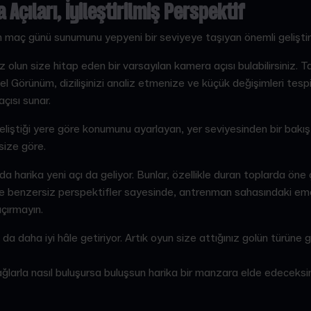
Açıları, İyileştirilmiş Perspektif
 maç günü sunumunu yepyeni bir seviyeye taşıyan önemli geliştir
ız olun size hitap eden bir varsayılan kamera açısı bulabilirsiniz. 
el Görünüm, dizilişinizi analiz etmenize ve küçük değişimleri tes
çısı sunar.
iştiği yere göre konumunu ayarlayan, yer seviyesinden bir bakış 
size göre.
da harika yeni açı da geliyor. Bunlar, özellikle duran toplarda öne 
i ve benzersiz perspektifler sayesinde, antrenman sahasındaki 
açırmayın.
ı da daha iyi hâle getiriyor. Artık oyun size attığınız golün türüne 
ğlarla nasıl buluşursa buluşsun harika bir manzara elde edeceksin