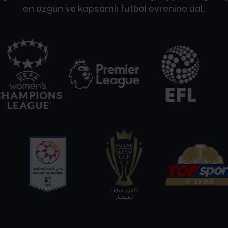
en özgün ve kapsamlı futbol evrenine dal.