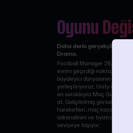
Oyunu Deği
Daha derin gerçekçilik. Akıcı
Drama.
Football Manager 26, hikâye 
evrim geçirdiği nokta. Seni fu
büyüleyici dünyasının tam me
yerleştiriyoruz. Unity ile gelişti
en sürükleyici Maç Günü den
at. Geliştirilmiş görseller ve a
hareketleri, maç kazandıran a
adrenalinini ve tiyatral etkis
seviyeye taşıyor.