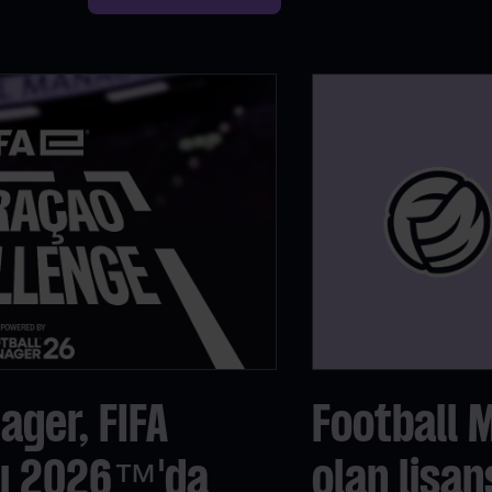
ager, FIFA
Football M
ı 2026™'da
olan lisa