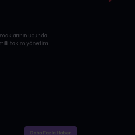
rmaklarının ucunda.
milli takım yönetim
Daha Fazla Haber