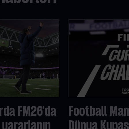
rda FM26'da
Football Man
 yararlanın
Dünya Kupas