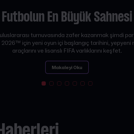
Futbolun En
Büyük Sahnesi
uluslararası turnuvasında zafer kazanmak şimdi pa
2026™ için yeni oyun içi başlangıç tarihini, yepyeni 
araçlarını ve lisanslı FIFA varlıklarını keşfet.
Makaleyi Oku
Haberleri