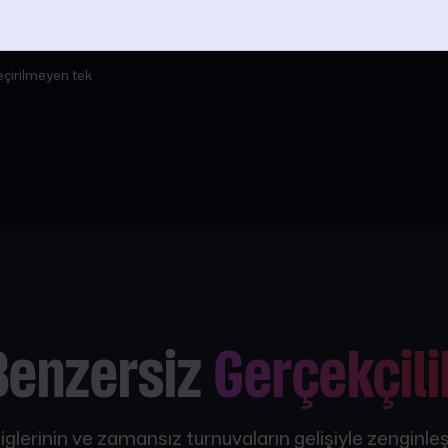
eçirilmeyen tek
Benzersiz
Gerçekçili
iglerinin ve zamansız turnuvaların gelişiyle zenginle