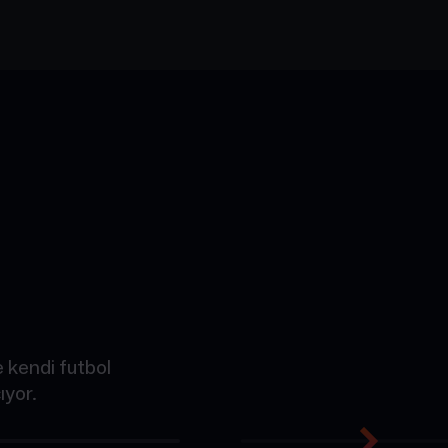
e kendi futbol
ıyor.