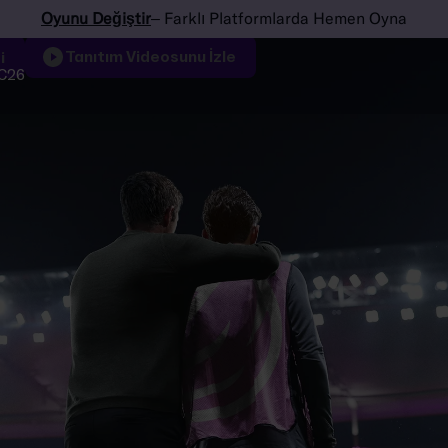
Oyunu Değiştir
– Farklı Platformlarda Hemen Oyna
Tanıtım Videosunu İzle
i
C26