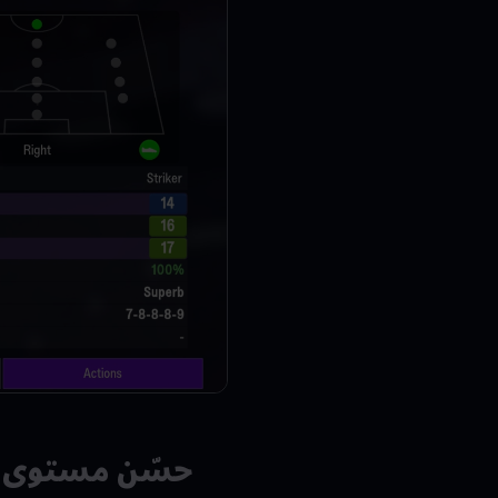
حسّن مستوى اس