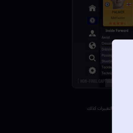
 أُجريت هذه التغييرات كذلك