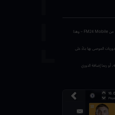
تبدأ كل مسيرة في FM26 Mobile بتجربة تشغيل مُحسّنة لبدء اللعبة، إذ تشمل إمكانية نقل الملفات المحفوظة من FM24 Mobile – وهذا
وريات الموصى بها بناءً على
 أو ربما إضافة الدوري