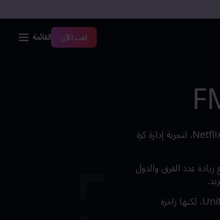
القائمة
لعب الآن
تقدم Football Manager 26 Mobile أسلوب لعب سريعًا وكلاسيكيًا حصريًا لأعضاء Netflix، لتجربة إدارة كرة
ة مع زيادة عدد الفرق والدول
زيد.
حتى هذه اللحظة، FM26 Mobile هي النسخة الوحيدة في السلسلة التي لم تُحوَّل إلى Unity، لكنها زاخرة