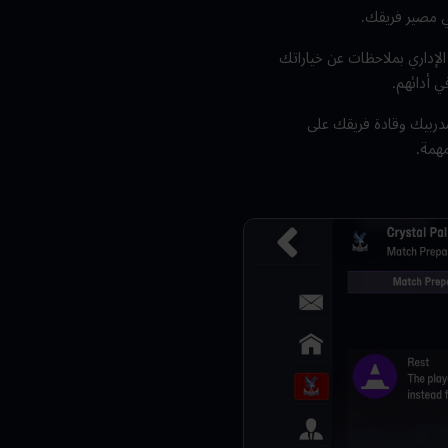
في مصير فريقك.
لإداري بملاحظات عن خياراتك
ي أدائهم.
 مدربيك وقادة فريقك على
مهمة.