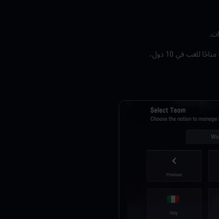
ات.
خُض غمار منافساتٍ جديدة، واكتشف مواهب صاعدة، وأعِد صياغة مفهوم النجاح بينما تشارك في 12 دوريًا نسائيًا متاحًا للعب في 10 دول،