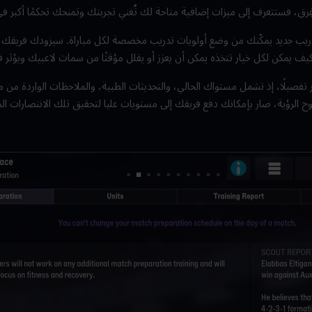
لفِرق، فستتعرف إلى ميزات إضافية متاحة لك تُغني تجربتك وتمنحك تحكمًا أكبر 
ريب جديد يمكّنك من وضع أولويات تدريب مخصصة لكل مباراة. سيزودك فريقك ا
 كيف يمكن لكل خيار تتخذه يمكن أن يعزز أو يقلل مؤقتًا من سمات لاعبيك ويؤثر ف
ر تفصيلًا، إذ تشمل مستواك الحالي، والتحديثات الطبية، والملاحظات الواردة من
وح الرؤية، صار بإمكانك دفع فريقك إلى مستويات عليا لتحقيق تلك الانتصارات ال