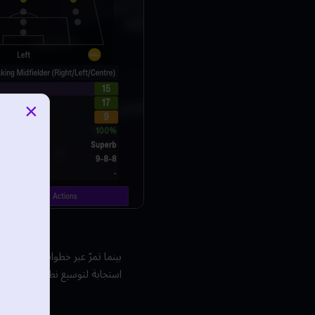
×
بينما تمرّ عبر خطوات البدء، ست
استجابة لتوسيع نطاق اللغات المد