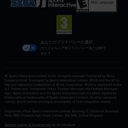
あなたのプライバシーの選択
カリフォルニア州プライバシー法とは何で
すか？
© Sports Interactive Limited 2025. All rights reserved. Published by SEGA
Europe Limited. Developed by Sports Interactive Limited. SEGA and the SEGA
logo are registered trademarks of SEGA Corporation. SEGA is registered in the
U.S. Patent and Trademark Office. Football Manager, the Football Manager
logo, Sports Interactive and the Sports Interactive logo are either registered
trademarks or trademarks of Sports Interactive Limited. All other company
names, brand names and logos are property of their respective owners.
Registered office: Sports Interactive Limited, Building 12, Chiswick Business
Park, 566 Chiswick High Road, London, W4 5AN, United Kingdom
Website Design & Development
by Burnthebook