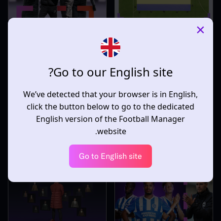
×
أفضل النصائح للنجاح في
إتقان شخصية المدرب في
تحدي كوراساو من FIFAe
FM26
الإرشادات التعليمية | Guido
الإرشادات التعليمية |
InvWingbacks | 13.05.26
Merry | 17.06.26
Go to our English site?
We’ve detected that your browser is in English,
click the button below to go to the dedicated
English version of the Football Manager
التفوق في حسم نهاية
10 نصائح لفترة انتقالات
website.
الموسم في FM26
ناجحة في منتصف الموسم
في Football Manager 26
الإرشادات التعليمية | Paul
Madden | 30.03.26
الإرشادات التعليمية | Paul
Go to English site
Madden | 19.03.26