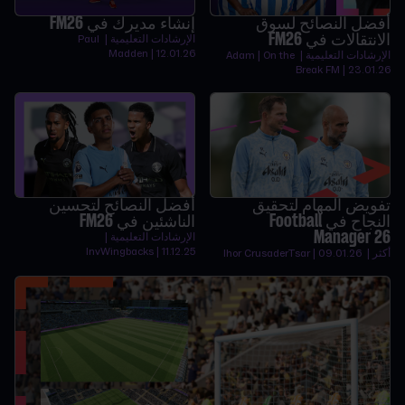
أفضل النصائح لسوق
إنشاء مديرك في FM26
الانتقالات في FM26
الإرشادات التعليمية | Paul
Madden | 12.01.26
الإرشادات التعليمية | Adam | On the
Break FM | 23.01.26
تفويض المهام لتحقيق
أفضل النصائح لتحسين
النجاح في Football
الناشئين في FM26
Manager 26
الإرشادات التعليمية |
InvWingbacks | 11.12.25
أكثر | Ihor CrusaderTsar | 09.01.26