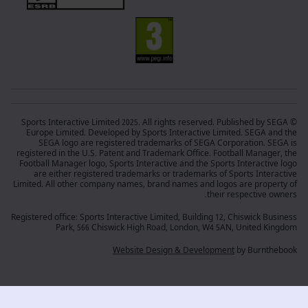
© Sports Interactive Limited 2025. All rights reserved. Published by SEGA
Europe Limited. Developed by Sports Interactive Limited. SEGA and the
SEGA logo are registered trademarks of SEGA Corporation. SEGA is
registered in the U.S. Patent and Trademark Office. Football Manager, the
Football Manager logo, Sports Interactive and the Sports Interactive logo
are either registered trademarks or trademarks of Sports Interactive
Limited. All other company names, brand names and logos are property of
their respective owners.
Registered office: Sports Interactive Limited, Building 12, Chiswick Business
Park, 566 Chiswick High Road, London, W4 5AN, United Kingdom
Website Design & Development
by Burnthebook