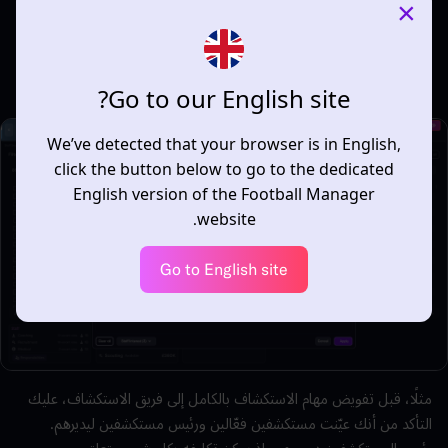
×
مدة عقود أفراد طاقم عديدة في هذه المرحلة، كما يُتاح مرشحون أكثر. أداة
البحث عن أفراد
الطاقم
مفيدة للغاية هنا، إذ تسمح لك بتعديل معايير البحث
لتجد فرد
الطاقم
الذي تبحث عنه بالضبط، بما في ذلك جنسيته وتفضيلاته
التكتيكية.
Go to our English site?
We’ve detected that your browser is in English,
click the button below to go to the dedicated
English version of the Football Manager
website.
Go to English site
مثلًا، قبل تفويض مهام الاستكشاف بالكامل إلى فريق الاستكشاف، عليك
التأكد من أنك عيّنت مستكشفين فعّالين ورئيس مستكشفين ليديرهم.