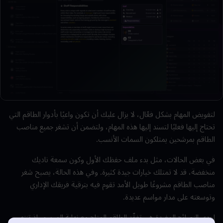
لتفويض المهام بشكل
فعّال
، لا يزال عليك أن تكون واعيًا بأدوار
الطاقم
التي
تحتاج إليها فعليًا لتسند إليها هذه المهام، ولتضمن أن تشغر جميع مناصب
الطاقم
بمرشحين يمتلكون السمات الأنسب.
في بعض الحالات، مثل بدء ملف حفظك الأول وكون سمعة ناديك
منخفضة، قد لا تمتلك خيارات جيدة كثيرة. وفي هذه الحالة، يصبح شغر
مناصب
الطاقم
مشروعًا طويل الأمد تقوم فيه بترقية فريقك الإداري
وتوسعته على مدار مواسم عديدة.
إحدى النصائح المفيدة هي تفقّد الطاقم المتاح مع نهاية الموسم، إذ تنتهي