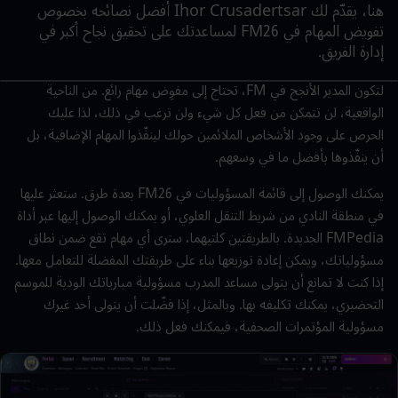
هنا، يقدّم لك
Ihor Crusadertsar
أفضل نصائحه بخصوص
تفويض المهام في
FM26
لمساعدتك على تحقيق نجاح أكبر في
إدارة الفريق.
لتكون المدير الأنجح في
FM
، تحتاج إلى مفوِض مهام رائع. من الناحية
الواقعية، لن تتمكن من فعل كل شيء ولن ترغب في ذلك، لذا عليك
الحرص على وجود الأشخاص الملائمين حولك لينفّذوا المهام الإضافية، بل
أن ينفّذوها بأفضل ما في وسعهم.
يمكنك الوصول إلى قائمة المسؤوليات في
FM26
بعدة طرق. ستعثر عليها
في منطقة النادي من شريط التنقل العلوي، أو يمكنك الوصول إليها عبر أداة
FMPedia
الجديدة. بالطريقتين كلتيهما، سترى أي مهام تقع ضمن نطاق
مسؤولياتك، ويمكن إعادة توزيعها بناء على طريقتك المفضلة للتعامل معها.
إذا كنت لا تمانع أن يتولى مساعد المدرب مسؤولية مبارياتك الودية للموسم
التحضيري، يمكنك تكليفه بها. وبالمثل، إذا فضّلت أن يتولى أحد غيرك
مسؤولية المؤتمرات الصحفية، فيمكنك فعل ذلك.