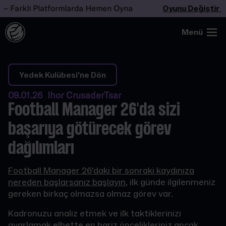
Farklı Platformlarda Hemen Oyna
Oyunu Değiştir
– F
Menü
Yedek Kulübesi'ne Dön
09.01.26 Ihor CrusaderTsar
Football Manager 26'da sizi
başarıya götürecek görev
dağılımları
Football Manager 26'daki bir sonraki kaydınıza
nereden başlarsanız başlayın
, ilk günde ilgilenmeniz
gereken birkaç olmazsa olmaz görev var.
Kadronuzu analiz etmek ve ilk taktiklerinizi
ayarlamak elbette en bariz öncelikleriniz ancak