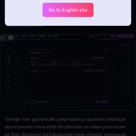
zamanlardır. Personel arama aracı bunun için harikadır.
Uyrukları ve taktiksel tercihleri de dâhil olmak üzere, arama
Go to English site
parametrelerinizi doğrudan aradığınız personellere göre
düzenleyebilirsiniz.
Örneğin tüm gözlemcilik çalışmalarınızı gözlemci ekibinize
devretmeden önce etkili Gözlemciler ve onları yönetecek
bir Baş Gözlemci tuttuğunuzdan emin olmanız gerekecek.