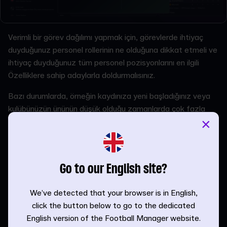
Verimli bir görev dağılımı yapmak için, görevlerde ihtiyaç
duyduğunuz personel rollerinin ne olduğuna dikkat etmeli ve
ihtiyaç duyduğunuz tüm personel pozisyonlarını en ilgili
Özelliklere sahip adaylarla doldurmalısınız.
Bazı durumlarda, örneğin kaydınıza yeni başladığınız veya
kulübünüzün ününün düşük olduğu zamanlarda çok fazla
×
harika seçeneğe sahip olmayabilirsiniz. Bu noktada
personel pozisyonlarını doldurmak, teknik heyetinizi birden
fazla sezon boyunca yükselttiğiniz ve genişlettiğiniz uzun
vadeli bir proje hâline gelir.
Go to our English site?
Bu noktada, sezonunuzun sonunda alınabilecek
personellere göz atmak kullanışlı bir tüyo olabilir çünkü
We’ve detected that your browser is in English,
sezon sonları, pek çok personel sözleşmesinin sona erdiği
click the button below to go to the dedicated
ve daha büyük bir aday havuzuna erişebileceğiniz
English version of the Football Manager website.