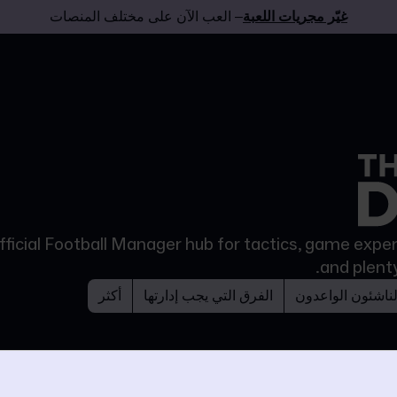
غيّر مجريات اللعبة
– العب الآن على مختلف المنصات
fficial Football Manager hub for tactics, game experi
and plent
لناشئون الواعدون
الفرق التي يجب إدارتها
أكثر