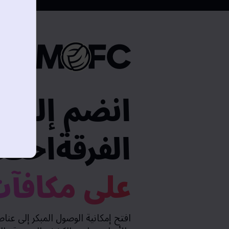
انضم إلى
الفرقةاحص
على مكافآ