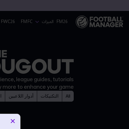
FM26
الميزات
FMFC
FWC26
ence, league guides, tutorials
y more to enhance your game.
All
التكتيكات
أدوار اللاعبين
ا
×