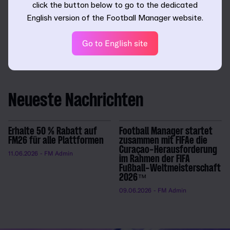
click the button below to go to the dedicated
*Zeiten können je nach Plattform und Region abweichen.
English version of the Football Manager website.
In Amerika endet das Angebot am 28.12.2022 um 08:59
MEZ. In Europa, dem nahen Osten und Afrika endet das
Go to English site
Angebot um 00:59 MEZ am 28.12.2022.
Neueste Nachrichten
Erhalte 50 % Rabatt auf
Football Manager startet
FM26 für alle Plattformen
zusammen mit FIFAe die
Curaçao-Herausforderung
11.06.2026
- FM Admin
im Rahmen der FIFA
Fußball-Weltmeisterschaft
2026™
09.06.2026
- FM Admin