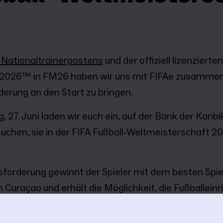
 Nationaltrainerpostens
und der offiziell lizenzierte
 2026™ in FM26 haben wir uns mit FIFAe zusammen
erung an den Start zu bringen.
, 27. Juni laden wir euch ein, auf der Bank der Karibi
uchen, sie in der FIFA Fußball-Weltmeisterschaft
forderung gewinnt der Spieler mit dem besten Spie
h Curaçao und erhält die Möglichkeit, die Fußballein
und sich dort mit dem Verband und Offiziellen der
 zu treffen.