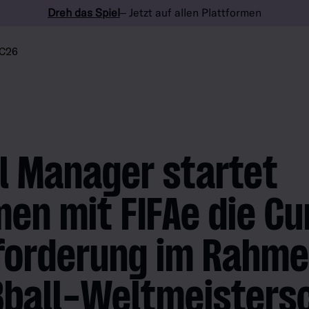
Dreh das Spiel
– Jetzt auf allen Plattformen
C26
l Manager startet
en mit FIFAe die C
forderung im Rahme
ßball-Weltmeisters