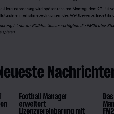
o-Herausforderung wird spätestens am Montag, dem 27. Juli ve
ollständigen Teilnahmebedingungen des Wettbewerbs findet ihr a
erung ist nur für PC/Mac-Spieler verfügbar, die FM26 über St
 spielen.
Neueste Nachrichte
f
Football Manager
Das
men
erweitert
Man
Lizenzvereinbarung mit
FM26