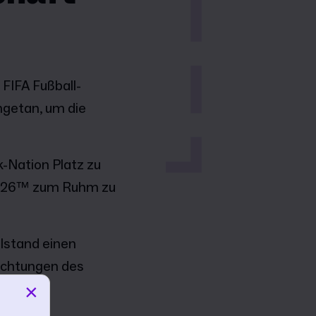
n FIFA Fußball-
getan, um die
k-Nation Platz zu
 2026™ zum Ruhm zu
lstand einen
richtungen des
×