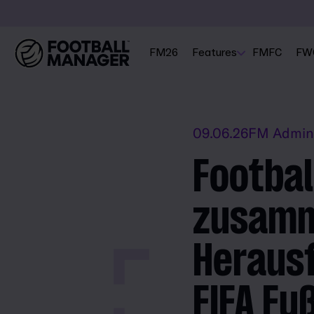
FM26
Features
FMFC
FW
09.06.26
FM Admin
Footbal
zusamm
Heraus
FIFA Fu