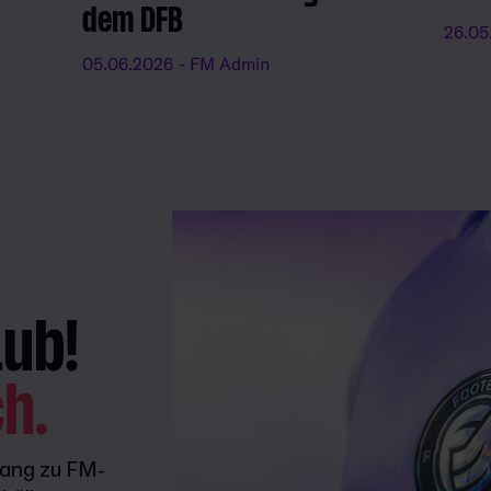
dem DFB
26.05
05.06.2026
- FM Admin
lub!
ch.
gang zu FM-