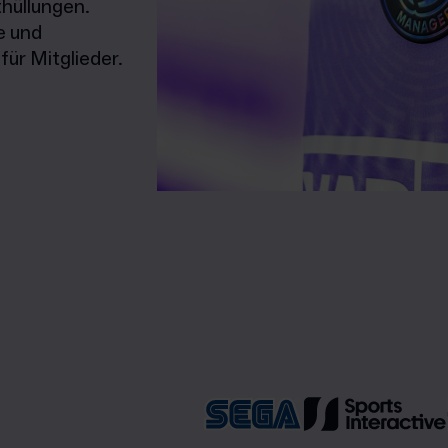
hüllungen.
e und
ür Mitglieder.