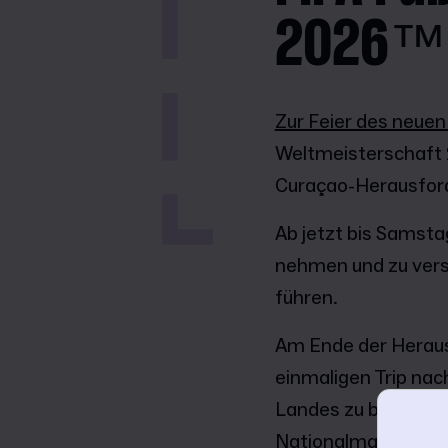
2026™
Zur Feier des neuen
Weltmeisterschaft
Curaçao-Herausford
Ab jetzt bis Samstag
nehmen und zu vers
führen.
Am Ende der Heraus
einmaligen Trip nac
Landes zu besuchen 
Nationalmannschaft