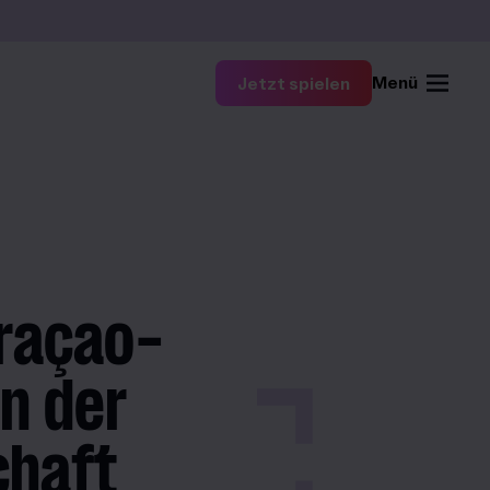
Menü
Jetzt spielen
uraçao-
n der
chaft