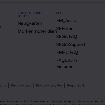
NEUIGKEITEN UND
HILFE
MEDIEN
FM_Assist
Neuigkeiten
e
SI-Foren
Markenmaterialien
SEGA FAQ
SEGA-Support
FMFC FAQ
FAQs zum
Einlösen
ions
Privacy Policy
Privacy Policy Pro
Region Lock
eserved. Published by SEGA Europe Limited. Developed by Sports Interactive Limited. 