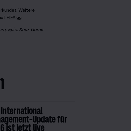
rkündet. Weitere
uf FIFA.gg.
eam, Epic, Xbox Game
n
 International
agement-Update für
 ist jetzt live