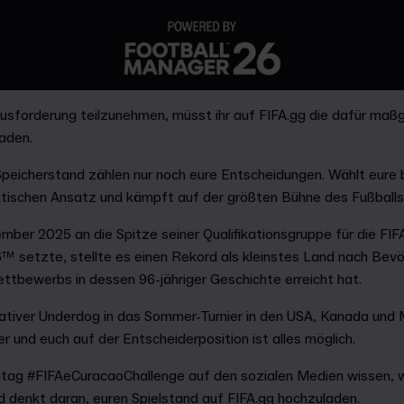
sforderung teilzunehmen, müsst ihr auf FIFA.gg die dafür maß
laden.
eicherstand zählen nur noch eure Entscheidungen. Wählt eure be
ktischen Ansatz und kämpft auf der größten Bühne des Fußballs
mber 2025 an die Spitze seiner Qualifikationsgruppe für die FIF
 setzte, stellte es einen Rekord als kleinstes Land nach Bevöl
ttbewerbs in dessen 96-jähriger Geschichte erreicht hat.
ativer Underdog in das Sommer-Turnier in den USA, Kanada und 
r und euch auf der Entscheiderposition ist alles möglich.
tag #FIFAeCuracaoChallenge auf den sozialen Medien wissen, wi
 denkt daran, euren Spielstand auf FIFA.gg hochzuladen.