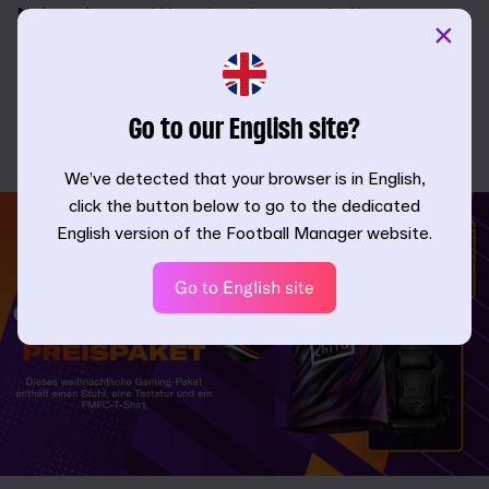
Neben den zwei Hauptgewinnern erhalten
×
außerdem 10 andere Teilnehmer ein FMFC 24-
Heimtrikot.
Die Anmeldefrist endet Montag, den 8. Januar um
Go to our English site?
11 Uhr MEZ. Es gelten die Teilnahmebedingungen.
We’ve detected that your browser is in English,
click the button below to go to the dedicated
English version of the Football Manager website.
Go to English site