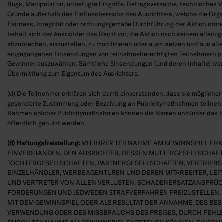
Bugs, Manipulation, unbefugte Eingriffe, Betrugsversuche, technisches 
Gründe außerhalb des Einflussbereichs des Ausrichters, welche die Organ
Fairness, Integrität oder ordnungsgemäße Durchführung der Aktion störe
behält sich der Ausrichter das Recht vor, die Aktion nach seinem allein
abzubrechen, einzustellen, zu modifizieren oder auszusetzen und aus alle
eingegangenen Einsendungen von teilnahmeberechtigten Teilnehmern pe
Gewinner auszuwählen. Sämtliche Einsendungen (und deren Inhalte) we
Übermittlung zum Eigentum des Ausrichters.
(vi) Die Teilnehmer erklären sich damit einverstanden, dass sie mögliche
gesonderte Zustimmung oder Bezahlung an Publicitymaßnahmen teilne
Rahmen solcher Publicitymaßnahmen können die Namen und/oder das Bi
öffentlich genutzt werden.
(6) Haftungsfreistellung:
MIT IHRER TEILNAHME AM GEWINNSPIEL ERK
EINVERSTANDEN, DEN AUSRICHTER, DESSEN MUTTERGESELLSCHAFT
TOCHTERGESELLSCHAFTEN, PARTNERGESELLSCHAFTEN, VERTRIEBS
EINZELHÄNDLER, WERBEAGENTUREN UND DEREN MITARBEITER, LEI
UND VERTRETER VON ALLEN VERLUSTEN, SCHADENERSATZANSPRÜ
FORDERUNGEN UND JEDWEDEN STRAFVERFAHREN FREIZUSTELLEN, 
MIT DEM GEWINNSPIEL ODER ALS RESULTAT DER ANNAHME, DES BESI
VERWENDUNG ODER DES MISSBRAUCHS DES PREISES, DURCH FEHLE