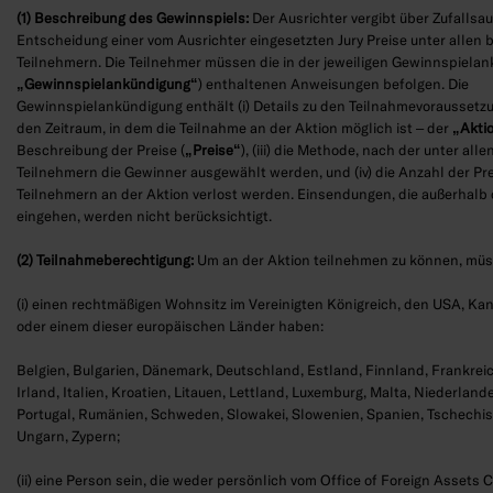
(1) Beschreibung des Gewinnspiels:
Der Ausrichter vergibt über Zufalls
Entscheidung einer vom Ausrichter eingesetzten Jury Preise unter allen 
Teilnehmern. Die Teilnehmer müssen die in der jeweiligen Gewinnspielan
„Gewinnspielankündigung“
) enthaltenen Anweisungen befolgen. Die
Gewinnspielankündigung enthält (i) Details zu den Teilnahmevorausset
den Zeitraum, in dem die Teilnahme an der Aktion möglich ist – der
„Akti
Beschreibung der Preise (
„Preise“
), (iii) die Methode, nach der unter all
Teilnehmern die Gewinner ausgewählt werden, und (iv) die Anzahl der Pre
Teilnehmern an der Aktion verlost werden. Einsendungen, die außerhalb
eingehen, werden nicht berücksichtigt.
(2) Teilnahmeberechtigung:
Um an der Aktion teilnehmen zu können, müs
(i) einen rechtmäßigen Wohnsitz im Vereinigten Königreich, den USA, Ka
oder einem dieser europäischen Länder haben:
Belgien, Bulgarien, Dänemark, Deutschland, Estland, Finnland, Frankrei
Irland, Italien, Kroatien, Litauen, Lettland, Luxemburg, Malta, Niederlande
Portugal, Rumänien, Schweden, Slowakei, Slowenien, Spanien, Tschechisc
Ungarn, Zypern;
(ii) eine Person sein, die weder persönlich vom Office of Foreign Assets C