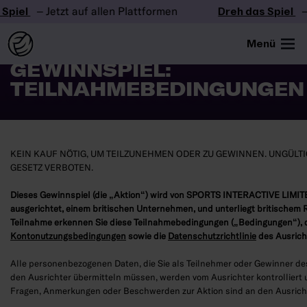
iel
– Jetzt auf allen Plattformen
Dreh das Spiel
– Je
Menü
SPORTS-INTERACTIVE-
GEWINNSPIEL:
TEILNAHMEBEDINGUNGEN
KEIN KAUF NÖTIG, UM TEILZUNEHMEN ODER ZU GEWINNEN. UNGÜLT
GESETZ VERBOTEN.
Dieses Gewinnspiel (die „Aktion“) wird von SPORTS INTERACTIVE LIMITE
ausgerichtet, einem britischen Unternehmen, und unterliegt britischem 
Teilnahme erkennen Sie diese Teilnahmebedingungen („Bedingungen“), 
Kontonutzungsbedingungen
sowie die
Datenschutzrichtlinie
des Ausrich
Alle personenbezogenen Daten, die Sie als Teilnehmer oder Gewinner d
den Ausrichter übermitteln müssen, werden vom Ausrichter kontrolliert u
Fragen, Anmerkungen oder Beschwerden zur Aktion sind an den Ausricht