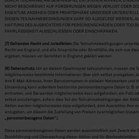
DURCH TEILNAHME AM GEWINNSPIEL ENTSTEHEN KÖNNEN, EINSCHL
NICHT BESCHRÄNKT AUF FORDERUNGEN WEGEN VERLUST ODER S
EIGENTUM, ANSEHEN ODER PRIVATSPHÄRE UND/ODER UNTERSTELLU
DIESEN TEILNAHMEBEDINGUNGEN DARF SO AUSGELEGT WERDEN, AL
HAFTUNG DES AUSRICHTERS FÜR PERSONENSCHÄDEN ODER TOD D
FAHRLÄSSIGKEIT AUSSCHLIESSEN ODER EINSCHRÄNKEN.
(7) Geltendes Recht und Jurisdiktion:
Die Teilnahmebedingungen unterli
Recht von England, und alle Ansprüche oder Streitfälle, die sich aus di
ergeben, müssen vor Gerichten in England geklärt werden.
(8) Datenschutz:
Um an diesem Gewinnspiel teilzunehmen, müssen die T
möglicherweise bestimmte Informationen über sich selbst preisgeben, d
ihre E-Mail-Adresse, ihren Benutzernamen in sozialen Netzwerken und ih
Einsendung kann außerdem bestimmte personenbezogene Daten (z. B. di
enthalten, und Sie werden möglicherweise dazu aufgefordert, ein Foto od
selbst anzufertigen, sofern dies Teil der Teilnahmebedingungen der Aktio
Aktion werden möglicherweise dazu aufgefordert, dem Ausrichter ihre v
anzugeben, um diesem die Zustellung von Preisen zu ermöglichen (zusa
„personenbezogene Daten“
).
Diese personenbezogenen Daten werden ausschließlich zum Zweck der O
Durchführung und Überwachung dieser Aktion und für Werbeaktivitäten