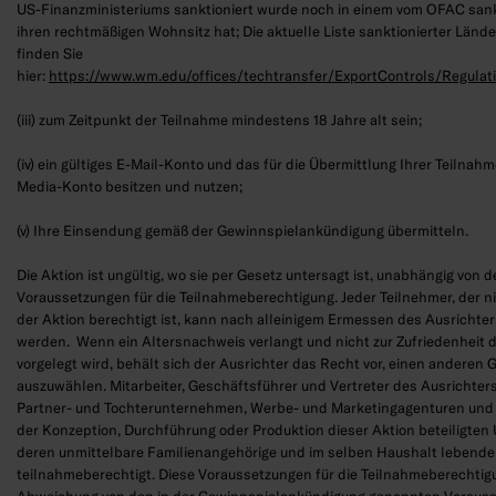
US-Finanzministeriums sanktioniert wurde noch in einem vom OFAC sank
ihren rechtmäßigen Wohnsitz hat; Die aktuelle Liste sanktionierter Länd
finden Sie
hier:
https://www.wm.edu/offices/techtransfer/ExportControls/Regula
(iii) zum Zeitpunkt der Teilnahme mindestens 18 Jahre alt sein;
(iv) ein gültiges E-Mail-Konto und das für die Übermittlung Ihrer Teilnahm
Media-Konto besitzen und nutzen;
(v) Ihre Einsendung gemäß der Gewinnspielankündigung übermitteln.
Die Aktion ist ungültig, wo sie per Gesetz untersagt ist, unabhängig von 
Voraussetzungen für die Teilnahmeberechtigung. Jeder Teilnehmer, der n
der Aktion berechtigt ist, kann nach alleinigem Ermessen des Ausrichters
werden. Wenn ein Altersnachweis verlangt und nicht zur Zufriedenheit 
vorgelegt wird, behält sich der Ausrichter das Recht vor, einen anderen
auszuwählen. Mitarbeiter, Geschäftsführer und Vertreter des Ausrichters,
Partner- und Tochterunternehmen, Werbe- und Marketingagenturen und a
der Konzeption, Durchführung oder Produktion dieser Aktion beteiligte
deren unmittelbare Familienangehörige und im selben Haushalt lebende
teilnahmeberechtigt. Diese Voraussetzungen für die Teilnahmeberechtigu