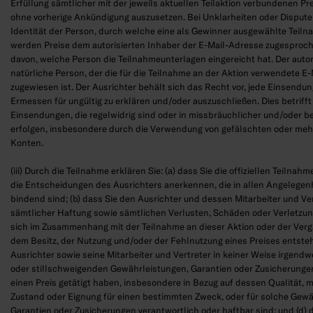
Erfüllung sämtlicher mit der jeweils aktuellen Teilaktion verbundenen Pre
ohne vorherige Ankündigung auszusetzen. Bei Unklarheiten oder Disputen
Identität der Person, durch welche eine als Gewinner ausgewählte Teilnah
werden Preise dem autorisierten Inhaber der E-Mail-Adresse zugesproc
davon, welche Person die Teilnahmeunterlagen eingereicht hat. Der autori
natürliche Person, der die für die Teilnahme an der Aktion verwendete E
zugewiesen ist. Der Ausrichter behält sich das Recht vor, jede Einsendun
Ermessen für ungültig zu erklären und/oder auszuschließen. Dies betriff
Einsendungen, die regelwidrig sind oder in missbräuchlicher und/oder b
erfolgen, insbesondere durch die Verwendung von gefälschten oder meh
Konten.
(iii) Durch die Teilnahme erklären Sie: (a) dass Sie die offiziellen Teiln
die Entscheidungen des Ausrichters anerkennen, die in allen Angelegen
bindend sind; (b) dass Sie den Ausrichter und dessen Mitarbeiter und Ve
sämtlicher Haftung sowie sämtlichen Verlusten, Schäden oder Verletzung
sich im Zusammenhang mit der Teilnahme an dieser Aktion oder der Ver
dem Besitz, der Nutzung und/oder der Fehlnutzung eines Preises entsteh
Ausrichter sowie seine Mitarbeiter und Vertreter in keiner Weise irgend
oder stillschweigenden Gewährleistungen, Garantien oder Zusicherungen
einen Preis getätigt haben, insbesondere in Bezug auf dessen Qualität,
Zustand oder Eignung für einen bestimmten Zweck, oder für solche Gewä
Garantien oder Zusicherungen verantwortlich oder haftbar sind; und (d) d