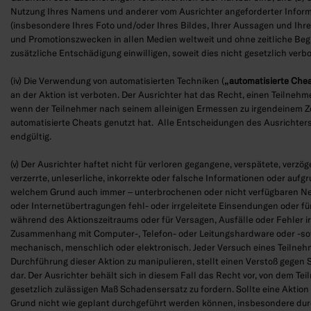
Nutzung Ihres Namens und anderer vom Ausrichter angeforderter Infor
(insbesondere Ihres Foto und/oder Ihres Bildes, Ihrer Aussagen und Ihr
und Promotionszwecken in allen Medien weltweit und ohne zeitliche Be
zusätzliche Entschädigung einwilligen, soweit dies nicht gesetzlich verbo
(iv) Die Verwendung von automatisierten Techniken (
„automatisierte Che
an der Aktion ist verboten. Der Ausrichter hat das Recht, einen Teilnehmer
wenn der Teilnehmer nach seinem alleinigen Ermessen zu irgendeinem Z
automatisierte Cheats genutzt hat. Alle Entscheidungen des Ausrichter
endgültig.
(v) Der Ausrichter haftet nicht für verloren gegangene, verspätete, verzöge
verzerrte, unleserliche, inkorrekte oder falsche Informationen oder aufg
welchem Grund auch immer – unterbrochenen oder nicht verfügbaren N
oder Internetübertragungen fehl- oder irrgeleitete Einsendungen oder fü
während des Aktionszeitraums oder für Versagen, Ausfälle oder Fehler i
Zusammenhang mit Computer-, Telefon- oder Leitungshardware oder -sof
mechanisch, menschlich oder elektronisch. Jeder Versuch eines Teilnehm
Durchführung dieser Aktion zu manipulieren, stellt einen Verstoß gegen S
dar. Der Ausrichter behält sich in diesem Fall das Recht vor, von dem Tei
gesetzlich zulässigen Maß Schadensersatz zu fordern. Sollte eine Aktio
Grund nicht wie geplant durchgeführt werden können, insbesondere dur