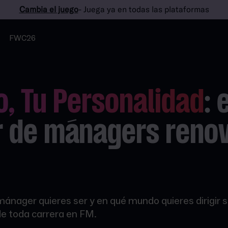
Cambia el juego
- Juega ya en todas las plataformas
FWC26
lo, Tu Personalidad
: 
r de mánagers reno
 mánager quieres ser y en qué mundo quieres dirigir
 de toda carrera en FM.