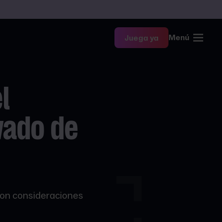
Menú
Juega ya
el
vado de
 son consideraciones