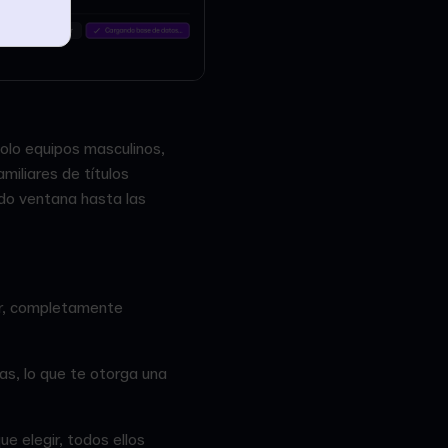
solo equipos masculinos,
iliares de títulos
odo ventana hasta las
er, completamente
as, lo que te otorga una
e elegir, todos ellos