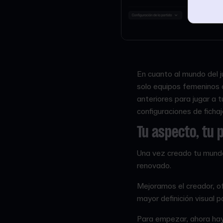
En cuanto al mundo del j
solo equipos femeninos 
anteriores para jugar a
configuraciones de ficha
Tu aspecto, tu 
Una vez creado tu mundo
renovado.
Mejoramos el creador, o
mayor definición visual pa
Para empezar, ahora hay