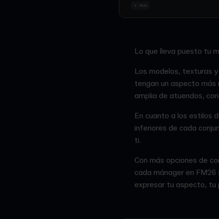
Lo que lleva puesto tu 
Los modelos, texturas y 
tengan un aspecto más r
amplia de atuendos, con
En cuanto a los estilos 
inferiores de cada conju
ti.
Con más opciones de conf
cada mánager en FM26 se
expresar tu aspecto, tu 