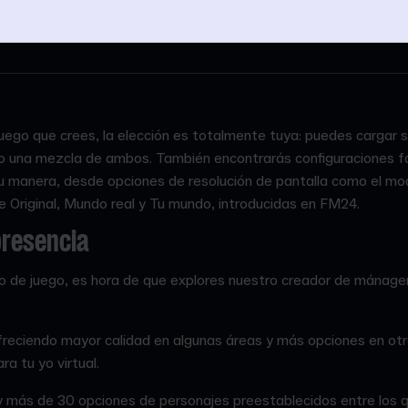
uego que crees, la elección es totalmente tuya: puedes cargar 
o una mezcla de ambos. También encontrarás configuraciones fam
 tu manera, desde opciones de resolución de pantalla como el m
je Original, Mundo real y Tu mundo, introducidas en FM24.
presencia
 de juego, es hora de que explores nuestro creador de mánag
freciendo mayor calidad en algunas áreas y más opciones en otr
ra tu yo virtual.
 más de 30 opciones de personajes preestablecidos entre los qu