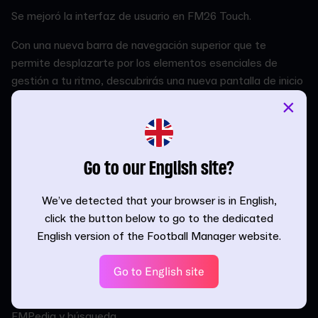
Se mejoró la interfaz de usuario en FM26 Touch.
Con una nueva barra de navegación superior que te
permite desplazarte por los elementos esenciales de
gestión a tu ritmo, descubrirás una nueva pantalla de inicio
en el Portal. Esta es tu ventana al mundo del fútbol, la cual
×
te proporciona un acceso rápido a las noticias, tus
partidos, las tablas de clasificación y los mensajes de tu
equipo técnico.
Go to our English site?
Notarás que hay menos mosaicos en cada pantalla de la
interfaz de usuario táctil en comparación con nuestras
We’ve detected that your browser is in English,
ediciones para PC y consola, optimizadas para tu
click the button below to go to the dedicated
navegación en Nintendo Switch™.
English version of the Football Manager website.
Ya sea si eres nuevo en FM o un veterano, hay
Go to English site
herramientas clave que te ayudarán a familiarizarte con la
interfaz de usuario en todas las carreras:
marcadores,
FMPedia y búsqueda
.