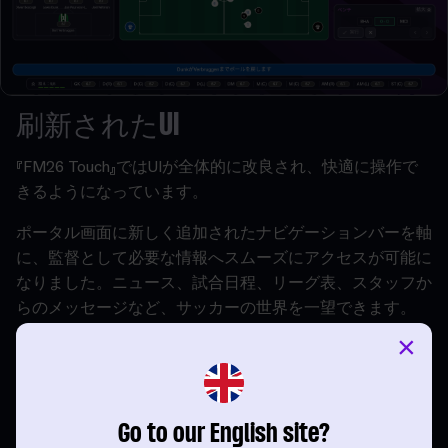
刷新されたUI
『FM26 Touch』ではUIが全体的に改良され、快適に操作で
きるようになっています。
ポータル画面に新しく追加されたナビゲーションバーを軸
に、監督として必要な情報へスムーズにアクセスが可能に
なりました。ニュース、試合日程、リーグ表、スタッフか
らのメッセージなど、サッカーの世界を一望できます。
×
PC版やコンソール版と比べて各画面のタイル数が少なく
調整されており、Nintendo Switch™での操作に最適化さ
れています。
Go to our English site?
プレイ歴を問わず、誰でも安心してプレイできるよう、
ブ