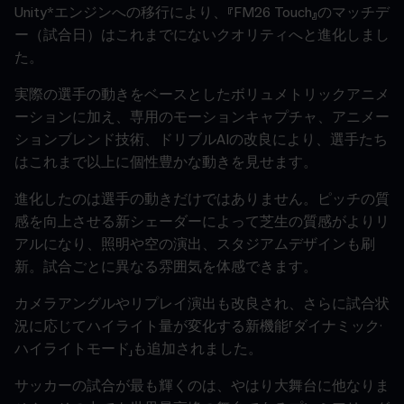
Unity*エンジンへの移行により、『FM26 Touch』のマッチデ
ー（試合日）はこれまでにないクオリティへと進化しまし
た。
実際の選手の動きをベースとしたボリュメトリックアニメ
ーションに加え、専用のモーションキャプチャ、アニメー
ションブレンド技術、ドリブルAIの改良により、選手たち
はこれまで以上に個性豊かな動きを見せます。
進化したのは選手の動きだけではありません。ピッチの質
感を向上させる新シェーダーによって芝生の質感がよりリ
アルになり、照明や空の演出、スタジアムデザインも刷
新。試合ごとに異なる雰囲気を体感できます。
カメラアングルやリプレイ演出も改良され、さらに試合状
況に応じてハイライト量が変化する新機能「ダイナミック·
ハイライトモード」も追加されました。
サッカーの試合が最も輝くのは、やはり大舞台に他なりま