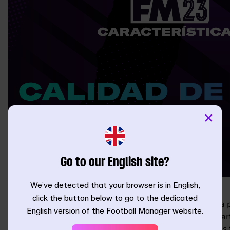
×
Go to our English site?
We’ve detected that your browser is in English,
CONFECCIÓN DE LA PLANTILLA
click the button below to go to the dedicated
Sabemos que para muchos de vosotros la confección de la pl
English version of the Football Manager website.
aspectos más emocionantes e importantes durante una part
Además de las grandes novedades añadidas este año
a los