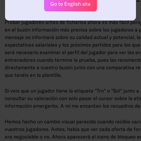
Go to English site
otros cambios que os ayudarán.
Probar jugadores antes de ficharlos ahora es más fácil porq
en el buzón información más precisa sobre los jugadores a 
mensaje os informará sobre su calidad actual y potencial, la
expectativas salariales y los próximos partidos para los que
será necesario examinar el perfil del jugador para ver las e
entrenadores cuando termine la prueba, pues las recomend
directamente a vuestro buzón junto con una comparativa re
que tenéis en la plantilla.
Si veis que un jugador tiene la etiqueta "Trn" o "Sol" junto 
consultar su valoración con solo pasar el cursor sobre la et
información emergente. A mí me encantan los recuadros de
Hemos hecho un cambio visual parecido cuando recibís vari
vuestros jugadores. Antes, había que ver cada oferta de form
era negociable o no. Ahora aparecerá el icono de bloqueo e