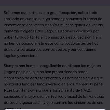
Sabemos que esto es una gran decepción, sobre todo
teniendo en cuenta que ya hemos pospuesto la fecha de
lanzamiento dos veces y teníais muchas ganas de ver las
primeras imágenes del juego. Os pedimos disculpas por
haber tardado tanto en comunicaros esta decisión. Pero
no hemos podido emitir este comunicado antes de hoy
debido a los acuerdos con los socios y por cuestiones
legales y financieras.
Siempre nos hemos enorgullecido de ofrecer los mejores
juegos posibles, que os han proporcionado horas
incontables de entretenimiento y os han hecho sentir que
hasta el último céntimo invertido en ellos merecía la pena.
Nuestra intención era que el lanzamiento de FM25
supusiera el mayor avance técnico y visual de la franquicia
de toda la generación, y que sentara los cimientos de una
nueva era.