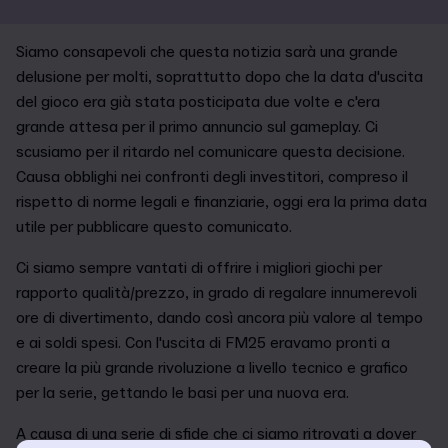
Siamo consapevoli che questa notizia sarà una grande
delusione per molti, soprattutto dopo che la data d'uscita
del gioco era già stata posticipata due volte e c'era
grande attesa per il primo annuncio sul gameplay. Ci
scusiamo per il ritardo nel comunicare questa decisione.
Causa obblighi nei confronti degli investitori, compreso il
rispetto di norme legali e finanziarie, oggi era la prima data
utile per pubblicare questo comunicato.
Ci siamo sempre vantati di offrire i migliori giochi per
rapporto qualità/prezzo, in grado di regalare innumerevoli
ore di divertimento, dando così ancora più valore al tempo
e ai soldi spesi. Con l'uscita di FM25 eravamo pronti a
creare la più grande rivoluzione a livello tecnico e grafico
per la serie, gettando le basi per una nuova era.
A causa di una serie di sfide che ci siamo ritrovati a dover