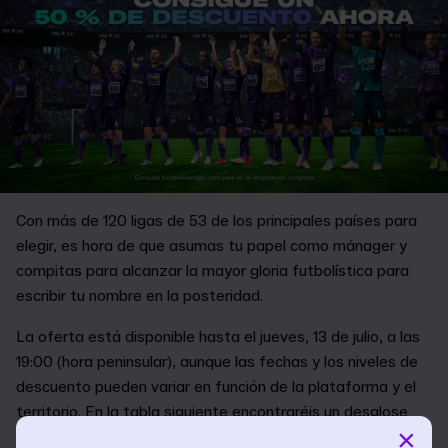
Con más de 120 ligas de 53 de los principales países para
elegir, es hora de que asumas tu papel como mánager y
compitas para alcanzar la mayor gloria futbolística para
escribir tu nombre en la posteridad.
La oferta está disponible hasta el jueves, 13 de julio, a las
19:00 (hora peninsular), aunque las fechas y los niveles de
descuento pueden variar en función de la plataforma y el
territorio. En la tabla siguiente encontraréis un desglose
×
detallado.