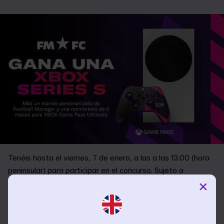
Tenéis hasta el viernes, 7 de enero, a las a las 13:00 (hora
peninsular) para participar en el concurso. Sujeto a
×
términos y condiciones, disponibles en el sitio web de
FMFC.
CÓMO PARTICIPAR