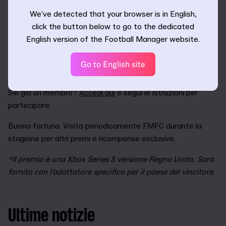
Diventando membro di FMFC potrai ricevere notizie e
aggiornamenti sulle caratteristiche del gioco prima di
We’ve detected that your browser is in English,
chiunque altro e ottenere premi e incentivi riservati ai
click the button below to go to the dedicated
membri.
English version of the Football Manager website.
Se non ti sei ancora unito alla squadra di FMFC,
iscriviti
Go to English site
subito
.
Sei già un membro?
Accedi qui
e segui le istruzioni per
partecipare.
Buona fortuna. Visita periodicamente FMFC durante la
stagione per altri premi e ricompense esclusive.
*Il premio è una Xbox Series S versione Regno Unito. Sarà
fornita con l'adattatore specifico per il paese del vincitore.
Ultime notizie