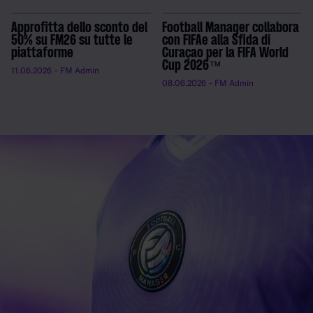
Approfitta dello sconto del
Football Manager collabora
50% su FM26 su tutte le
con FIFAe alla Sfida di
piattaforme
Curaçao per la FIFA World
Cup 2026™
11.06.2026
- FM Admin
08.06.2026
- FM Admin