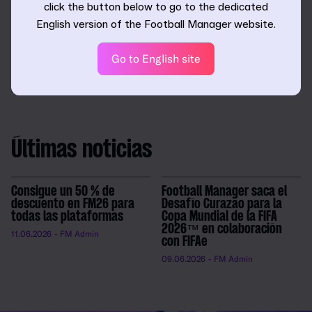
click the button below to go to the dedicated
De esta manera, la selección de Alemania se une a las dos
English version of the Football Manager website.
competiciones que ya cuentan con licencia de la DFB en
FM26: la 3. Liga y la Google Pixel Frauen-Bundesliga.
Go to English site
Para ver la lista de equipos, ligas y competiciones con
licencia en FM26, léete nuestro blog de licencias.
Últimas noticias
Consigue un 50 % de
Football Manager saca el
descuento en FM26 para
Desafío Curazao para la
todas las plataformas
Copa Mundial de la FIFA
2026™ en colaboración
11.06.2026
- FM Admin
con FIFAe
09.06.2026
- FM Admin