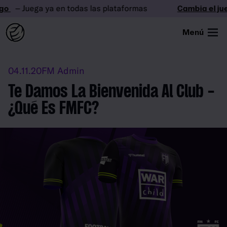
o
– Juega ya en todas las plataformas
Cambia el jueg
Menú
04.11.20
FM Admin
Te Damos La Bienvenida Al Club -
¿Qué Es FMFC?