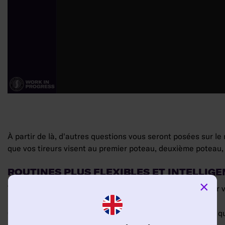
À partir de là, d'autres questions vous seront posées sur le
que vos tireurs visent au premier poteau, deuxième poteau, 
ROUTINES PLUS FLEXIBLES ET INTELLIG
×
Votre Préparateur de coups de pied arrêtés s'appuiera sur v
Quand ces routines seront créées, vous verrez désormais que