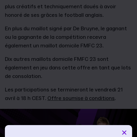
plus créatifs et techniquement doués à avoir
honoré de ses grâces le football anglais.
En plus du maillot signé par De Bruyne, le gagnant
ou la gagnante de la compétition recevra
également un maillot domicile FMFC 23.
Dix autres maillots domicile FMFC 23 sont
également en jeu dans cette offre en tant que lots
de consolation.
Les participations se termineront le vendredi 21
avril à 18 h CEST.
Offre soumise à conditions
.
×