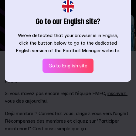
Go to our English site?
We’ve detected that your browser is in English,
click the button below to go to the dedicated
English version of the Football Manager website.
COMMENT PARTICIPER
Go to English site
Cette compétition est ouverte à tous les membres du
FMFC.
Si vous n'avez pas encore rejoint l'équipe FMFC,
inscrivez-
vous dès aujourd'hui
.
Déjà membre ? Connectez-vous, dirigez-vous vers l'onglet
Récompenses des membres et cliquez sur "Participer
maintenant". C'est aussi simple que ça.